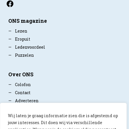
ONS magazine
—
Lezen
—
Eropuit
—
Ledenvoordeel
—
Puzzelen
Over ONS
—
Colofon
—
Contact
—
Adverteren
—
Mediapartner worden
Wij laten je graag informatie zien die is afgestemd op
—
Privacy policy
jouw interesses. Dit doen wij via verschillende