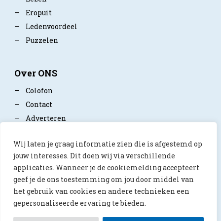
—
Eropuit
—
Ledenvoordeel
—
Puzzelen
Over ONS
—
Colofon
—
Contact
—
Adverteren
—
Mediapartner worden
Wij laten je graag informatie zien die is afgestemd op
—
Privacy policy
jouw interesses. Dit doen wij via verschillende
applicaties. Wanneer je de cookiemelding accepteert
geef je de ons toestemming om jou door middel van
het gebruik van cookies en andere technieken een
gepersonaliseerde ervaring te bieden.
© 2026 ONS Magazine