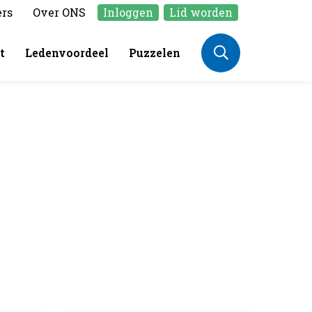
ers
Over ONS
Inloggen
Lid worden
t
Ledenvoordeel
Puzzelen