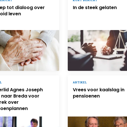
BERICHT
KORT BERICHT
ep tot dialoog over
In de steek gelaten
oid leven
L
ARTIKEL
rlid Agnes Joseph
Vrees voor kaalslag in
 naar Breda voor
pensioenen
rek over
ioenplannen