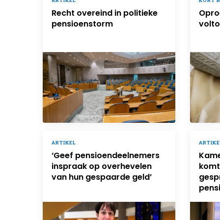
ARTIKEL
KORT 
Recht overeind in politieke
Opro
pensioenstorm
volto
ARTIKEL
ARTIKE
‘Geef pensioendeelnemers
Kame
inspraak op overhevelen
komt
van hun gespaarde geld’
gesp
pens