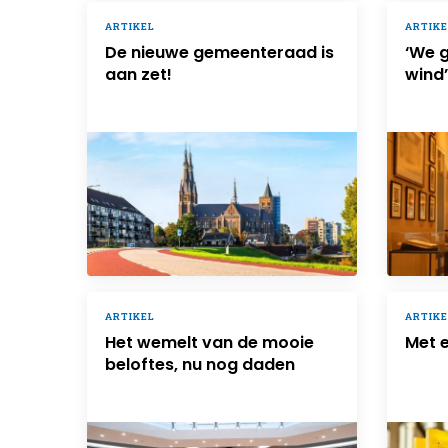
ARTIKEL
ARTIKE
De nieuwe gemeenteraad is
‘We 
aan zet!
wind’
ARTIKEL
ARTIKE
Het wemelt van de mooie
Met e
beloftes, nu nog daden