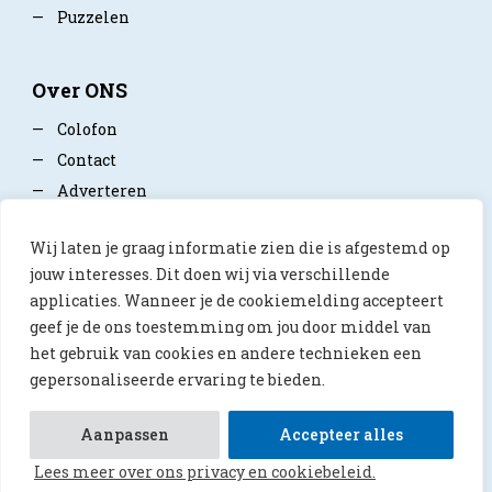
—
Puzzelen
Over ONS
—
Colofon
—
Contact
—
Adverteren
—
Mediapartner worden
Wij laten je graag informatie zien die is afgestemd op
—
Privacy policy
jouw interesses. Dit doen wij via verschillende
applicaties. Wanneer je de cookiemelding accepteert
geef je de ons toestemming om jou door middel van
het gebruik van cookies en andere technieken een
gepersonaliseerde ervaring te bieden.
© 2026 ONS Magazine
Aanpassen
Accepteer alles
Lees meer over ons privacy en cookiebeleid.