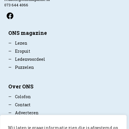
073 644 4066
ONS magazine
—
Lezen
—
Eropuit
—
Ledenvoordeel
—
Puzzelen
Over ONS
—
Colofon
—
Contact
—
Adverteren
—
Mediapartner worden
Wij laten je graag informatie zien die is afgestemd op
—
Privacy policy