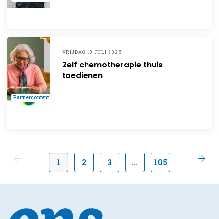
VRIJDAG 10 JULI 2026
Zelf chemotherapie thuis
toedienen
Partnercontent
1
2
3
…
105