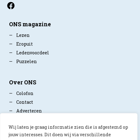
ONS magazine
—
Lezen
—
Eropuit
—
Ledenvoordeel
—
Puzzelen
Over ONS
—
Colofon
—
Contact
—
Adverteren
—
Mediapartner worden
Wij laten je graag informatie zien die is afgestemd op
—
Privacy policy
jouw interesses. Dit doen wij via verschillende