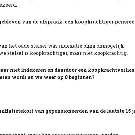
ekeerd.
 gebleven van de afspraak: een koopkrachtiger pensio
an het oude stelsel was indexatie bijna onmogelijk
e stelsel is koopkrachtiger, maar niet koopkrachtig.
 jaar niet indexeren en daardoor een koopkrachtverlies
geten wordt en we weer op 0 beginnen?
nflatietekort van gepensioneerden van de laatste 15 j
s geen recht, maar kan onder voorwaarden worden