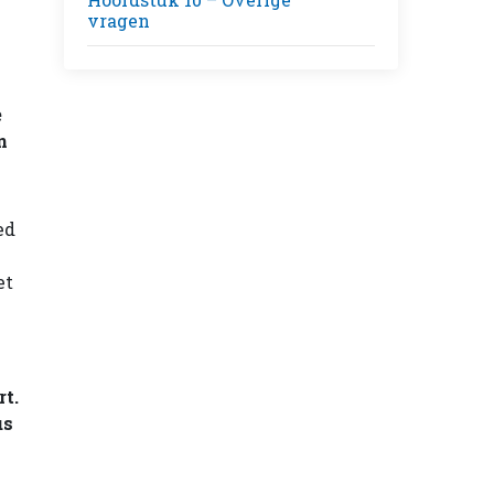
vragen
e
n
ed
et
rt.
us