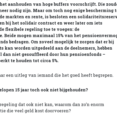
het aanhouden van hoge buffers voorschrijft. Die zou
meer nodig zijn. Maar om toch nog enige bescherming t
de markten en rente, is besloten een solidariteitsreser
en bij het solidair contract en weer later om iets
e flexibele regeling toe te voegen: de
ve. Beide mogen maximaal 15% van het pensioenvermo
ds bedragen. Om zoveel mogelijk te zorgen dat er bij
ets kan worden uitgedeeld aan de deelnemers, hebben
al dan niet gesouffleerd door hun pensioenfonds –
erkt te houden tot circa 5%.
aar een uitleg van iemand die het goed heeft begrepen.
gelopen 15 jaar toch ook niet bijgehouden?
regeling dat ook niet kan, waarom dan zo’n enorm
ie die veel geld kost doorvoeren?