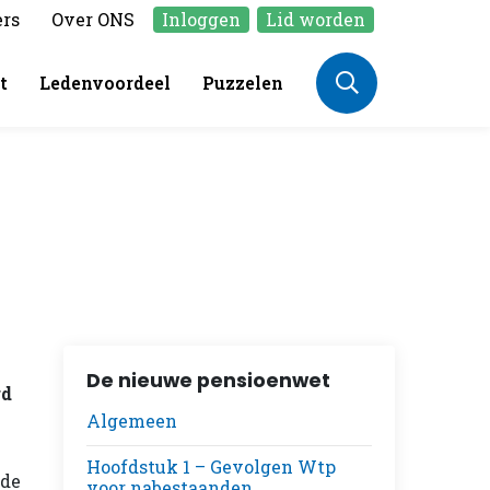
ers
Over ONS
Inloggen
Lid worden
t
Ledenvoordeel
Puzzelen
De nieuwe pensioenwet
rd
Algemeen
Hoofdstuk 1 – Gevolgen Wtp
 de
voor nabestaanden