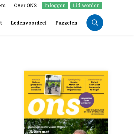
ers
Over ONS
Inloggen
Lid worden
t
Ledenvoordeel
Puzzelen