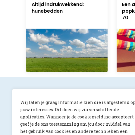
Altijd indrukwekkend:
Een 
hunebedden
popkl
70
Wij laten je graag informatie zien die is afgestemd o
jouw interesses. Dit doen wij via verschillende
applicaties. Wanneer je de cookiemelding accepteert
ONS Magazine
geef je de ons toestemming om jou door middel van
Albert Luthulilaan 10
het gebruik van cookies en andere technieken een
5231 HV ‘s-Hertogenbosch