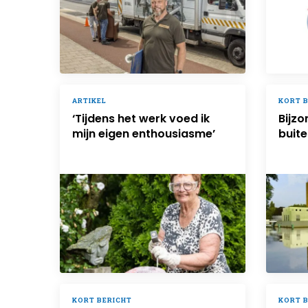
ARTIKEL
KORT 
‘Tijdens het werk voed ik
Bijzo
mijn eigen enthousiasme’
buit
KORT BERICHT
KORT 