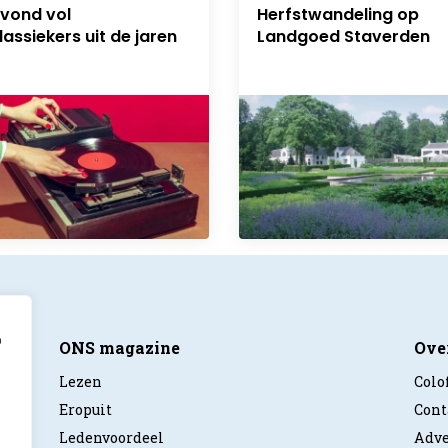
avond vol
Herfstwandeling op
assiekers uit de jaren
Landgoed Staverden
p
ONS magazine
Ove
Lezen
Colo
Eropuit
Cont
Ledenvoordeel
Adve