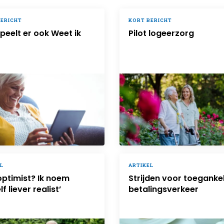
BERICHT
KORT BERICHT
peelt er ook Weet ik
Pilot logeerzorg
L
ARTIKEL
optimist? Ik noem
Strijden voor toegankel
f liever realist’
betalingsverkeer