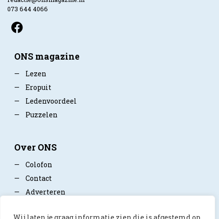
073 644 4066
ONS magazine
—
Lezen
—
Eropuit
—
Ledenvoordeel
—
Puzzelen
Over ONS
—
Colofon
—
Contact
—
Adverteren
—
Mediapartner worden
Wij laten je graag informatie zien die is afgestemd op