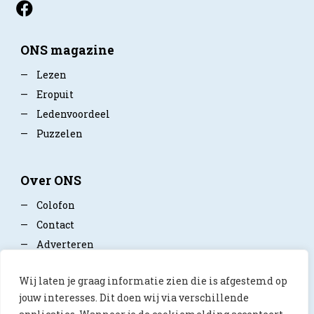
ONS magazine
—
Lezen
—
Eropuit
—
Ledenvoordeel
—
Puzzelen
Over ONS
—
Colofon
—
Contact
—
Adverteren
—
Mediapartner worden
Wij laten je graag informatie zien die is afgestemd op
—
Privacy policy
jouw interesses. Dit doen wij via verschillende