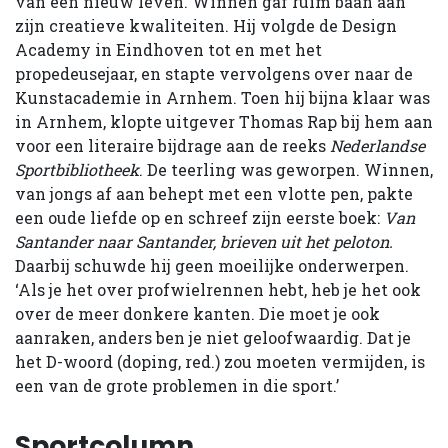
van een nieuw leven. Winnen gaf ruim baan aan
zijn creatieve kwaliteiten. Hij volgde de Design
Academy in Eindhoven tot en met het
propedeusejaar, en stapte vervolgens over naar de
Kunstacademie in Arnhem. Toen hij bijna klaar was
in Arnhem, klopte uitgever Thomas Rap bij hem aan
voor een literaire bijdrage aan de reeks
Nederlandse
Sportbibliotheek
. De teerling was geworpen. Winnen,
van jongs af aan behept met een vlotte pen, pakte
een oude liefde op en schreef zijn eerste boek:
Van
Santander naar Santander, brieven uit het peloton.
Daarbij schuwde hij geen moeilijke onderwerpen.
‘Als je het over profwielrennen hebt, heb je het ook
over de meer donkere kanten. Die moet je ook
aanraken, anders ben je niet geloofwaardig. Dat je
het D-woord (doping, red.) zou moeten vermijden, is
een van de grote problemen in die sport.’
Sportcolumn