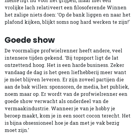
niente
ligt nu voor het grijpen, maar met een
vrolijke lach relativeert een filosoferende Winnen
het zalige niets doen: ‘Op de bank liggen en naar het
plafond kijken, blijkt soms nog hard werken te zijn!’
Goede show
De voormalige profwielrenner heeft andere, veel
intensere tijden gekend. ‘Bij topsport ligt de lat
ontzettend hoog. Het is een harde business. Zeker
vandaag de dag is het geen liefhebberij meer want
je móet blijven leveren. Er zijn zoveel partijen die
aan de bak willen: sponsoren, de media, het publiek,
noem maar op. Er wordt van de profwiel­renner een
goede show verwacht als onderdeel van de
vermaakindustrie. Wanneer je van je hobby je
beroep maakt, kom je in een soort cocon terecht. Het
is bijna obsessioneel hoe je dan met je vak bezig
moet zijn.’