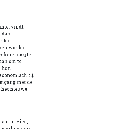
mie, vindt
n dan
erder
enen worden
zekere hoogte
daan om te
e hun
 economisch tij.
 omgang met de
n het nieuwe
gaat uitzien,
n werknemers.