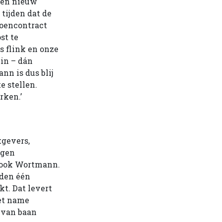
een nieuw
 tijden dat de
ioencontract
st te
s flink en onze
ein – dán
nn is dus blij
e stellen.
rken.’
kgevers,
egen
t ook Wortmann.
uden één
kt. Dat levert
met name
 van baan