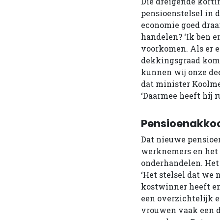
Die dreigende korti
pensioenstelsel in d
economie goed draai
handelen? ‘Ik ben e
voorkomen. Als er e
dekkingsgraad komt 
kunnen wij onze dee
dat minister Koolmee
‘Daarmee heeft hij 
Pensioenakko
Dat nieuwe pensioen
werknemers en het k
onderhandelen. Het
‘Het stelsel dat we
kostwinner heeft en 
een overzichtelijk 
vrouwen vaak een d