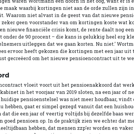
ngen waren Wortmann een doorn in het oog, want er is 
e maak waarbij kortingen niet aan de orde zullen zijn in
t. Waarom niet alvast in de geest van dat nieuwe pens
r zeker geen voorstander van om kortingen koste wat ko
en nieuwe financiële crisis komt, de rente daalt nog een
onder de 90 procent – die kans is gelukkig heel erg kl
lnemers uitleggen dat we gaan korten. Nu niet.’ Wortma
s ervoor heeft gekozen die kortingen met een jaar uit t
rust gecreëerd om het nieuwe pensioencontract uit te we
ord
contract vloeit voort uit het pensioenakkoord dat wer
abinet in het voorjaar van 2019 sloten, na een jaar of n
 huidige pensioenstelsel was niet meer houdbaar, vind
 nu hebben, gaat er simpel gezegd vanuit dat een huisho
dat die een jaar of veertig voltijds bij dezelfde baas wer
en goed pensioen op. In de praktijk zien we echter dat 
eeltijdbaan hebben, dat mensen zzp’er worden en vaker