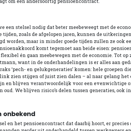
agt om een andersoortig pensioencontract.
e een stelsel nodig dat beter meebeweegt met de econo
 tijden, zoals de afgelopen jaren, kunnen de uitkeringe
d worden, maar in minder goede tijden zullen ze ook e
ensioenakkoord komt tegemoet aan beide eisen: pensio
 flexibel én gaan meebewegen met de economie. Tot op 
rtmann, want in de onderhandelingen is er alles aan ge
raks ‘pech- en gelukgeneraties’ komen: hele groepen di
ink zien stijgen of juist zien dalen – al naar gelang het
ijn en blijven verantwoordelijk voor een evenwichtige
 oud. We blijven risico’s delen tussen generaties, ook i
m onbekend
el en het pensioencontract dat daarbij hoort, er precies 
aanden verder uit onderhandeld tussen werkgevers e