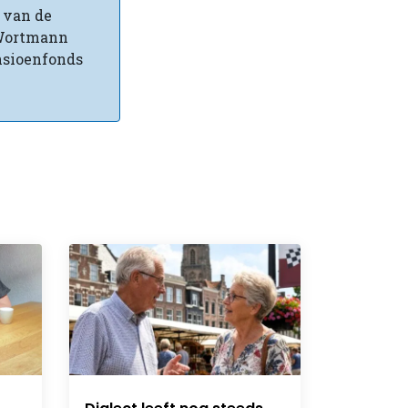
r van de
 Wortmann
ensioenfonds