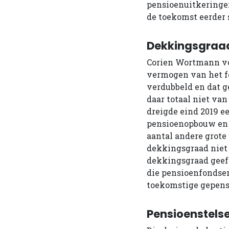
pensioenuitkeringen
de toekomst eerder s
Dekkingsgraa
Corien Wortmann vo
vermogen van het fo
verdubbeld en dat 
daar totaal niet van
dreigde eind 2019 e
pensioenopbouw en 
aantal andere grot
dekkingsgraad niet
dekkingsgraad geef
die pensioenfondsen
toekomstige gepens
Pensioenstelse