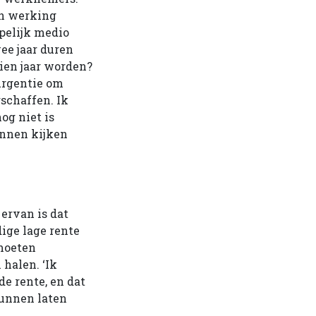
in werking
opelijk medio
ee jaar duren
tien jaar worden?
 urgentie om
schaffen. Ik
og niet is
unnen kijken
 ervan is dat
ige lage rente
 moeten
halen. ‘Ik
de rente, en dat
kunnen laten