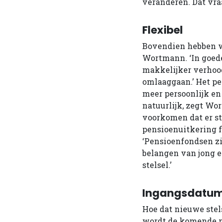
veranderen. Dat vra
Flexibel
Bovendien hebben w
Wortmann. ‘In goede
makkelijker verhoog
omlaaggaan.’ Het p
meer persoonlijk en
natuurlijk, zegt Wo
voorkomen dat er st
pensioenuitkering fl
‘Pensioenfondsen z
belangen van jong en
stelsel.’
Ingangsdatu
Hoe dat nieuwe stels
wordt de komende m