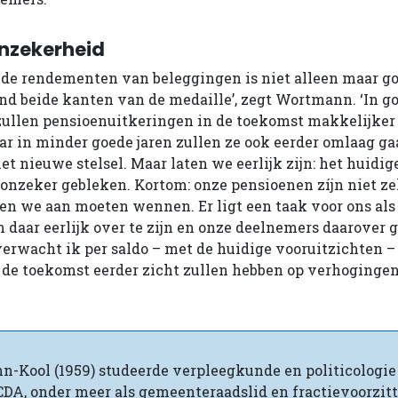
nzekerheid
r de rendementen van beleggingen is niet alleen maar go
d beide kanten van de medaille’, zegt Wortmann. ‘In go
 zullen pensioenuitkeringen in de toekomst makkelijke
 in minder goede jaren zullen ze ook eerder omlaag ga
et nieuwe stelsel. Maar laten we eerlijk zijn: het huidige
 onzeker gebleken. Kortom: onze pensioenen zíjn niet z
llen we aan moeten wennen. Er ligt een taak voor ons als
daar eerlijk over te zijn en onze deelnemers daarover g
verwacht ik per saldo – met de huidige vooruitzichten –
de toekomst eerder zicht zullen hebben op verhogingen
-Kool (1959) studeerde verpleegkunde en politicologie
 CDA, onder meer als gemeenteraadslid en fractievoorzitt