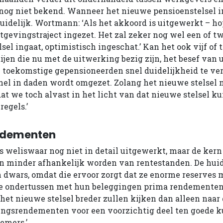
s nog niet bekend. Wanneer het nieuwe pensioenstelsel 
duidelijk. Wortmann: ‘Als het akkoord is uitgewerkt – h
tgevingstraject ingezet. Het zal zeker nog wel een of tw
sel ingaat, optimistisch ingeschat.’ Kan het ook vijf of 
rtijen die nu met de uitwerking bezig zijn, het besef van
toekomstige gepensioneerden snel duidelijkheid te ver
snel in daden wordt omgezet. Zolang het nieuwe stelsel n
dat we toch alvast in het licht van dat nieuwe stelsel k
regels.’
ndementen
s weliswaar nog niet in detail uitgewerkt, maar de kern
n minder afhankelijk worden van rentestanden. De huid
 dwars, omdat die ervoor zorgt dat ze enorme reserves
ze ondertussen met hun beleggingen prima rendementen 
et nieuwe stelsel breder zullen kijken dan alleen naar 
ingsrendementen voor een voorzichtig deel ten goede 
emers.’