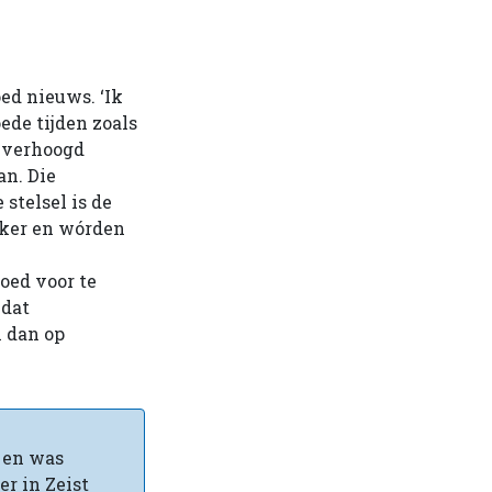
ed nieuws. ‘Ik
ede tijden zoals
r verhoogd
an. Die
 stelsel is de
eker en wórden
oed voor te
 dat
 dan op
 en was
er in Zeist