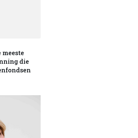
e meeste
nning die
oenfondsen