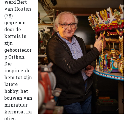
werd Bert
van Houten
(78)
gegrepen
door de
kermis in
zijn
geboortedor
p Orthen.
Die
inspireerde
hem tot zijn
latere
hobby: het
bouwen van
miniatuur
kermisattra
cties.