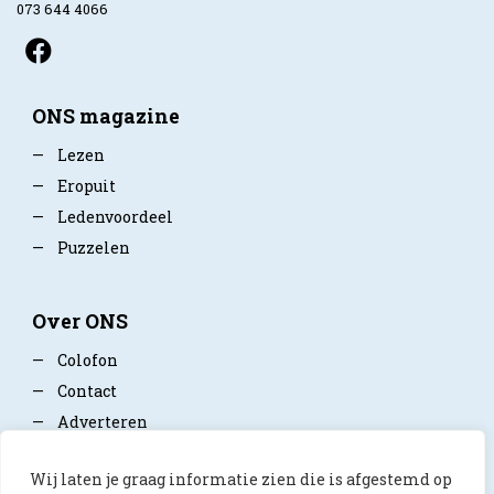
073 644 4066
ONS magazine
—
Lezen
—
Eropuit
—
Ledenvoordeel
—
Puzzelen
Over ONS
—
Colofon
—
Contact
—
Adverteren
—
Mediapartner worden
Wij laten je graag informatie zien die is afgestemd op
—
Privacy policy