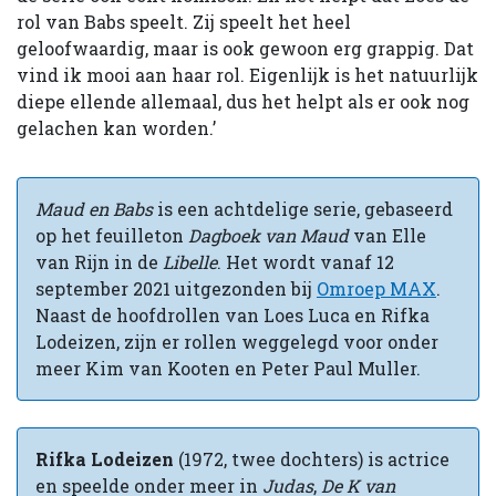
rol van Babs speelt. Zij speelt het heel
geloofwaardig, maar is ook gewoon erg grappig. Dat
vind ik mooi aan haar rol. Eigenlijk is het natuurlijk
diepe ellende allemaal, dus het helpt als er ook nog
gelachen kan worden.’
Maud en Babs
is een achtdelige serie, gebaseerd
op het feuilleton
Dagboek van Maud
van Elle
van Rijn in de
Libelle
. Het wordt vanaf 12
september 2021 uitgezonden bij
Omroep MAX
.
Naast de hoofdrollen van Loes Luca en Rifka
Lodeizen, zijn er rollen weggelegd voor onder
meer Kim van Kooten en Peter Paul Muller.
Rifka Lodeizen
(1972, twee dochters) is actrice
en speelde onder meer in
Judas
,
De K van