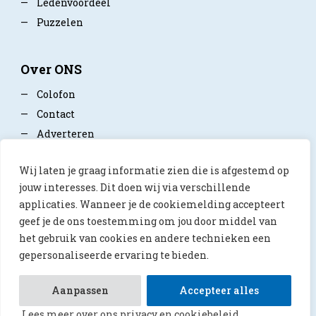
—
Ledenvoordeel
—
Puzzelen
Over ONS
—
Colofon
—
Contact
—
Adverteren
—
Mediapartner worden
Wij laten je graag informatie zien die is afgestemd op
—
Privacy policy
jouw interesses. Dit doen wij via verschillende
applicaties. Wanneer je de cookiemelding accepteert
geef je de ons toestemming om jou door middel van
het gebruik van cookies en andere technieken een
gepersonaliseerde ervaring te bieden.
© 2026 ONS Magazine
Aanpassen
Accepteer alles
Lees meer over ons privacy en cookiebeleid.