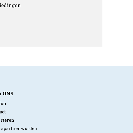
biedingen
r ONS
fon
act
rteren
apartner worden