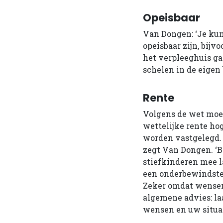
Opeisbaar
Van Dongen: ‘Je kun
opeisbaar zijn, bijv
het verpleeghuis gaa
schelen in de eigen b
Rente
Volgens de wet moet
wettelijke rente ho
worden vastgelegd. D
zegt Van Dongen. ‘B
stiefkinderen mee l
een onderbewindstel
Zeker omdat wensen 
algemene advies: laa
wensen en uw situat