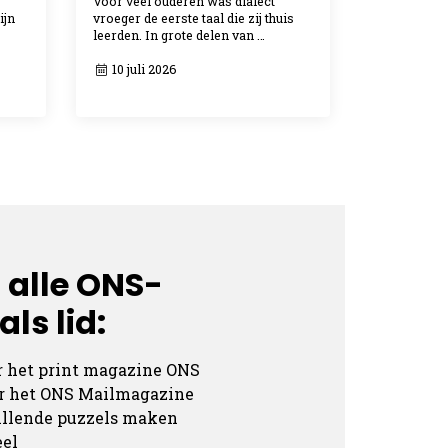
Voor veel ouderen was dialect
ijn
vroeger de eerste taal die zij thuis
leerden. In grote delen van …
10 juli 2026
 alle ONS-
ls lid:
r het print magazine ONS
ar het ONS Mailmagazine
hillende puzzels maken
eel