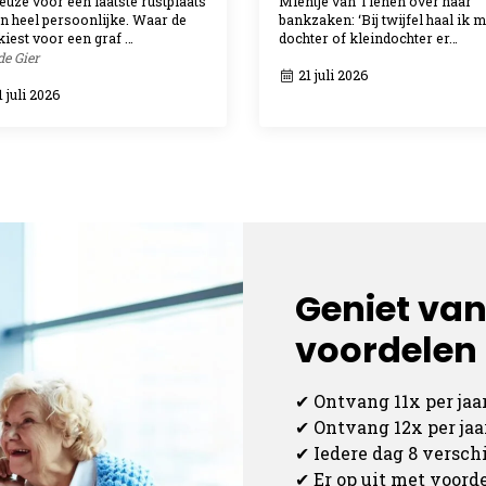
euze voor een laatste rustplaats
Mientje van Tienen over haar
en heel persoonlijke. Waar de
bankzaken: ‘Bij twijfel haal ik m
kiest voor een graf …
dochter of kleindochter er…
de Gier
21 juli 2026
 juli 2026
Geniet van
voordelen a
✔ Ontvang 11x per jaa
✔ Ontvang 12x per ja
✔ Iedere dag 8 versc
✔ Er op uit met voord