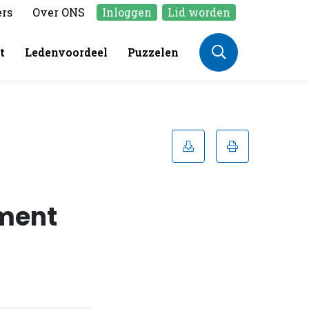
ers
Over ONS
Inloggen
Lid worden
t
Ledenvoordeel
Puzzelen
ament