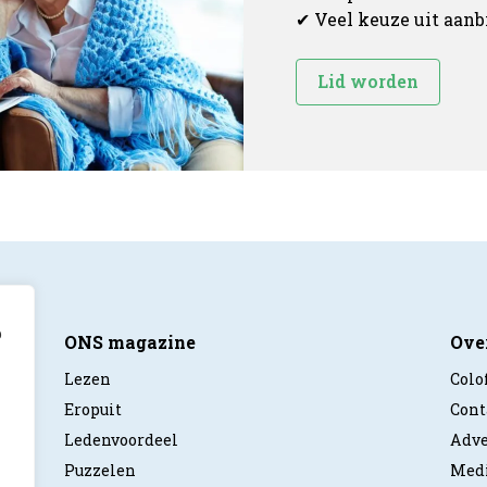
✔ Veel keuze uit aan
Lid worden
p
ONS magazine
Ove
Lezen
Colo
Eropuit
Cont
Ledenvoordeel
Adve
Puzzelen
Medi