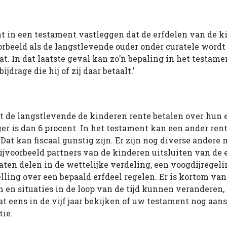
t in een testament vastleggen dat de erfdelen van de k
oorbeeld als de langstlevende ouder onder curatele wordt
t. In dat laatste geval kan zo’n bepaling in het testame
ijdrage die hij of zij daar betaalt.’
 de langstlevende de kinderen rente betalen over hun e
ger is dan 6 procent. In het testament kan een ander re
at kan fiscaal gunstig zijn. Er zijn nog diverse andere
ijvoorbeeld partners van de kinderen uitsluiten van de e
aten delen in de wettelijke verdeling, een voogdijregel
ling over een bepaald erfdeel regelen. Er is kortom van 
en situaties in de loop van de tijd kunnen veranderen, 
t eens in de vijf jaar bekijken of uw testament nog aans
ie.