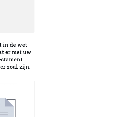
 in de wet
at er met uw
estament.
r zoal zijn.