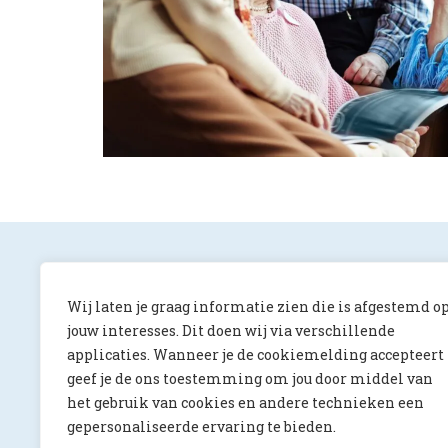
Wij laten je graag informatie zien die is afgestemd o
jouw interesses. Dit doen wij via verschillende
applicaties. Wanneer je de cookiemelding accepteert
ONS Magazine
geef je de ons toestemming om jou door middel van
Albert Luthulilaan 10
het gebruik van cookies en andere technieken een
5231 HV ‘s-Hertogenbosch
gepersonaliseerde ervaring te bieden.
redactie@onsmagazine.nl
073 644 4066