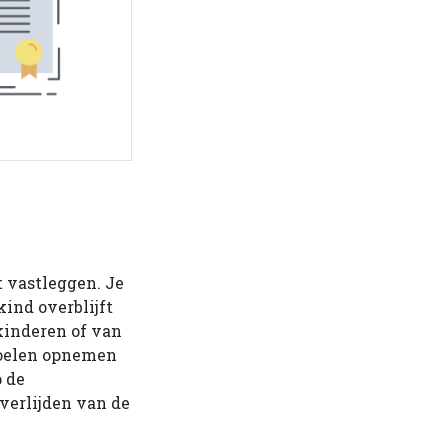
t vastleggen. Je
ind overblijft
 kinderen of van
 doelen opnemen
p de
overlijden van de