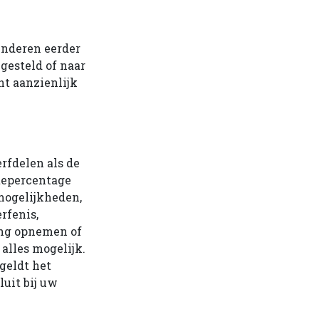
inderen eerder
 gesteld of naar
nt aanzienlijk
rfdelen als de
ntepercentage
 mogelijkheden,
rfenis,
ing opnemen of
alles mogelijk.
geldt het
luit bij uw