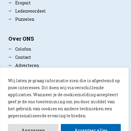
—
Eropuit
—
Ledenvoordeel
—
Puzzelen
Over ONS
—
Colofon
—
Contact
—
Adverteren
—
Mediapartner worden
Wij laten je graag informatie zien die is afgestemd op
—
Privacy policy
jouw interesses. Dit doen wij via verschillende
applicaties. Wanneer je de cookiemelding accepteert
geef je de ons toestemming om jou door middel van
het gebruik van cookies en andere technieken een
gepersonaliseerde ervaring te bieden.
© 2026 ONS Magazine
Aanpassen
Accepteer alles