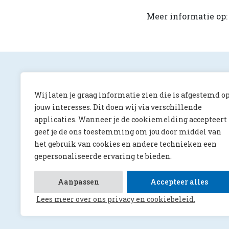
Meer informatie op
Wij laten je graag informatie zien die is afgestemd o
jouw interesses. Dit doen wij via verschillende
applicaties. Wanneer je de cookiemelding accepteert
ONS Magazine
geef je de ons toestemming om jou door middel van
Albert Luthulilaan 10
het gebruik van cookies en andere technieken een
5231 HV ‘s-Hertogenbosch
gepersonaliseerde ervaring te bieden.
redactie@onsmagazine.nl
073 644 4066
Aanpassen
Accepteer alles
Lees meer over ons privacy en cookiebeleid.