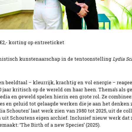
€2,- korting op entreeticket
nistisch kunstenaarschap in de tentoonstelling
Lydia Sc
n beeldtaal – kleurrijk, krachtig en vol energie – reage
 jaar kritisch op de wereld om haar heen. Thema’s als ge
ia en geweld spelen hierin een grote rol. Ze combineer
ties en geluid tot gelaagde werken die je aan het denken 
ia Schouten’ laat werk zien van 1980 tot 2025, uit de col
t Schoutens eigen archief. Inclusief nieuw werk dat z
emaakt: ‘The Birth of a new Species’ (2025).