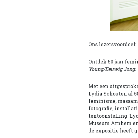
Ons lezersvoordeel: 
Ontdek 50 jaar femi
Young/Eeuwig Jong
.
Met een uitgesproke
Lydia Schouten al 50
feminisme, massamed
fotografie, installa
tentoonstelling ‘Lyd
Museum Arnhem en ui
de expositie heeft g