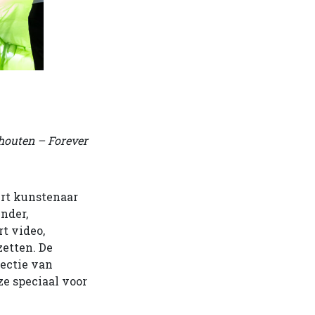
houten – Forever
ert kunstenaar
nder,
t video,
zetten. De
lectie van
e speciaal voor