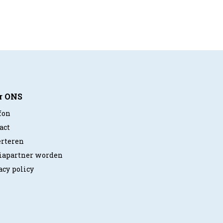
r ONS
fon
act
rteren
apartner worden
acy policy