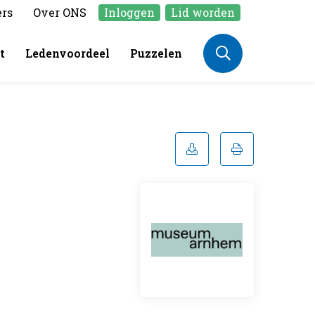
ers
Over ONS
Inloggen
Lid worden
t
Ledenvoordeel
Puzzelen