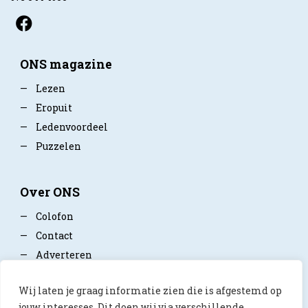
ONS magazine
—
Lezen
—
Eropuit
—
Ledenvoordeel
—
Puzzelen
Over ONS
—
Colofon
—
Contact
—
Adverteren
—
Mediapartner worden
Wij laten je graag informatie zien die is afgestemd op
—
Privacy policy
jouw interesses. Dit doen wij via verschillende