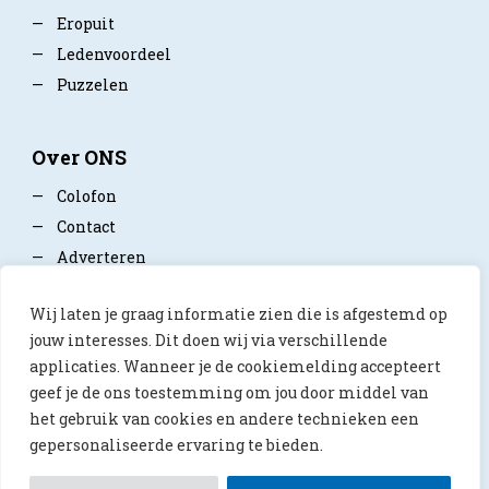
—
Eropuit
—
Ledenvoordeel
—
Puzzelen
Over ONS
—
Colofon
—
Contact
—
Adverteren
—
Mediapartner worden
Wij laten je graag informatie zien die is afgestemd op
—
Privacy policy
jouw interesses. Dit doen wij via verschillende
applicaties. Wanneer je de cookiemelding accepteert
geef je de ons toestemming om jou door middel van
het gebruik van cookies en andere technieken een
gepersonaliseerde ervaring te bieden.
© 2026 ONS Magazine