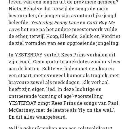
leven van een jongen uit de provincie gemeen?
Niets. Behalve dat terwijl de songs de radio
bestormden, de jongen zijn avontuurlijke jeugd
beleefde.
Yesterday, Penny Lane
en
Can’t Buy Me
Love
; het ene na het andere meesterwerk vulde
de ether, terwijl Hoop, Ellende, Geluk en Verdriet
de ziel vormden van een opgroeiende jongeling.
In YESTERDAY vertelt Kees Prins verhalen uit
zijn jeugd. Geen gratuite anekdotes zonder vlees
aan de botten. Echte verhalen met een kop en
een staart, met evenveel humor als tragiek, met
bravoure zowel als mededogen. Elk verhaal
heeft zijn eigen lied. In deze luchtige en
ontroerende ‘coming of age’-voorstelling
YESTERDAY zingt Kees Prins de songs van Paul
McCartney, met de laatste als ‘fly on the wall’.
En dit alles waargebeurd.
Wil je gebruikmaken van een rolstoelplaats?