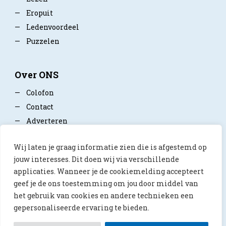
—
Eropuit
—
Ledenvoordeel
—
Puzzelen
Over ONS
—
Colofon
—
Contact
—
Adverteren
—
Mediapartner worden
Wij laten je graag informatie zien die is afgestemd op
—
Privacy policy
jouw interesses. Dit doen wij via verschillende
applicaties. Wanneer je de cookiemelding accepteert
geef je de ons toestemming om jou door middel van
het gebruik van cookies en andere technieken een
gepersonaliseerde ervaring te bieden.
© 2026 ONS Magazine