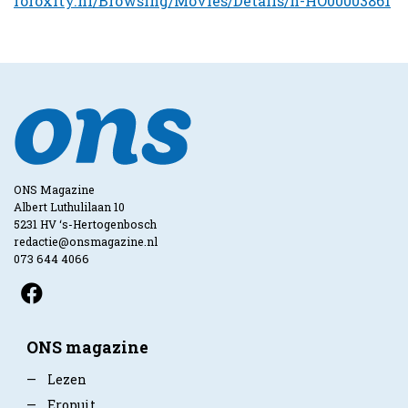
foroxity.nl/Browsing/Movies/Details/h-HO00003861
ONS Magazine
Albert Luthulilaan 10
5231 HV ‘s-Hertogenbosch
redactie@onsmagazine.nl
073 644 4066
ONS magazine
—
Lezen
—
Eropuit