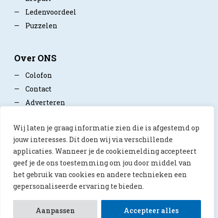
—
Ledenvoordeel
—
Puzzelen
Over ONS
—
Colofon
—
Contact
—
Adverteren
—
Mediapartner worden
Wij laten je graag informatie zien die is afgestemd op
—
Privacy policy
jouw interesses. Dit doen wij via verschillende
applicaties. Wanneer je de cookiemelding accepteert
geef je de ons toestemming om jou door middel van
het gebruik van cookies en andere technieken een
gepersonaliseerde ervaring te bieden.
© 2026 ONS Magazine
Aanpassen
Accepteer alles