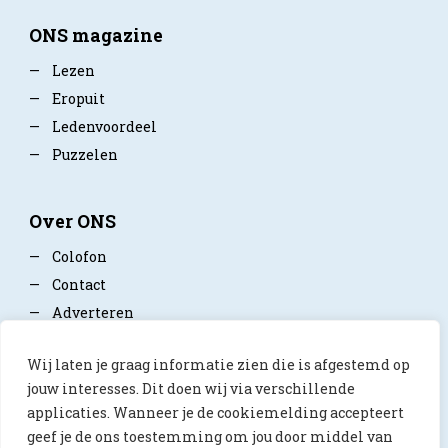
ONS magazine
—
Lezen
—
Eropuit
—
Ledenvoordeel
—
Puzzelen
Over ONS
—
Colofon
—
Contact
—
Adverteren
—
Mediapartner worden
Wij laten je graag informatie zien die is afgestemd op
—
Privacy policy
jouw interesses. Dit doen wij via verschillende
applicaties. Wanneer je de cookiemelding accepteert
geef je de ons toestemming om jou door middel van