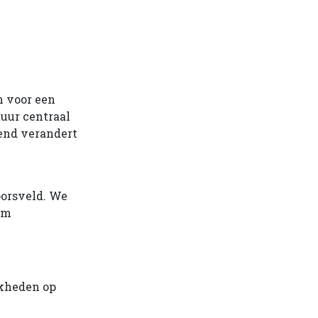
n voor een
tuur centraal
end verandert
oorsveld. We
om
jkheden op