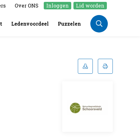
ers
Over ONS
Inloggen
Lid worden
t
Ledenvoordeel
Puzzelen