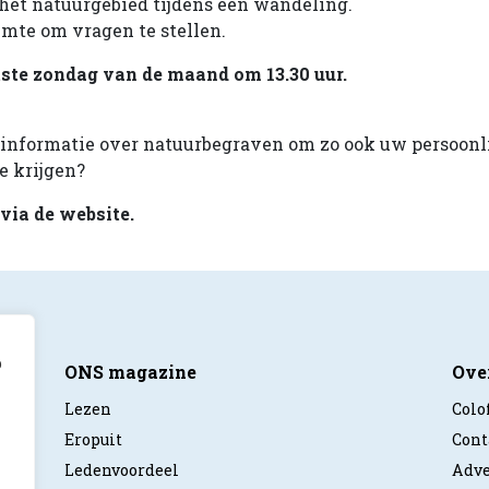
 het natuurgebied tijdens een wandeling.
uimte om vragen te stellen.
ste zondag van de maand om 13.30 uur.
r informatie over natuurbegraven om
zo ook uw persoonl
e krijgen
?
via de website.
p
ONS magazine
Ove
Lezen
Colo
Eropuit
Cont
Ledenvoordeel
Adve