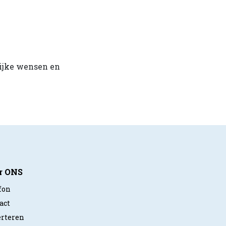
ijke wensen en
r ONS
fon
act
rteren