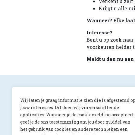
Verkent u zelf
Krijgt u alle r
Wanneer? Elke laat
Interesse?
Bent u op zoek naa
voorkeuren helder t
Meldt u dan nu aan 
Wij laten je graag informatie zien die is afgestemd o
jouw interesses. Dit doen wij via verschillende
applicaties. Wanneer je de cookiemelding accepteert
ONS Magazine
geef je de ons toestemming om jou door middel van
Albert Luthulilaan 10
het gebruik van cookies en andere technieken een
5231 HV ‘s-Hertogenbosch