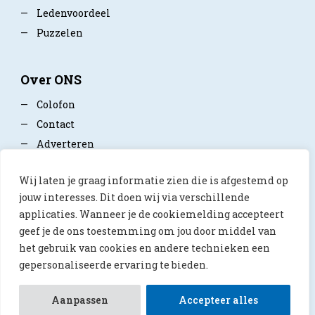
—
Ledenvoordeel
—
Puzzelen
Over ONS
—
Colofon
—
Contact
—
Adverteren
—
Mediapartner worden
Wij laten je graag informatie zien die is afgestemd op
—
Privacy policy
jouw interesses. Dit doen wij via verschillende
applicaties. Wanneer je de cookiemelding accepteert
geef je de ons toestemming om jou door middel van
het gebruik van cookies en andere technieken een
gepersonaliseerde ervaring te bieden.
© 2026 ONS Magazine
Aanpassen
Accepteer alles