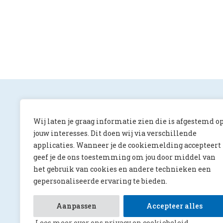
Wij laten je graag informatie zien die is afgestemd o
jouw interesses. Dit doen wij via verschillende
applicaties. Wanneer je de cookiemelding accepteert
ONS Magazine
geef je de ons toestemming om jou door middel van
Albert Luthulilaan 10
het gebruik van cookies en andere technieken een
5231 HV ‘s-Hertogenbosch
gepersonaliseerde ervaring te bieden.
redactie@onsmagazine.nl
073 644 4066
Aanpassen
Accepteer alles
Lees meer over ons privacy en cookiebeleid.