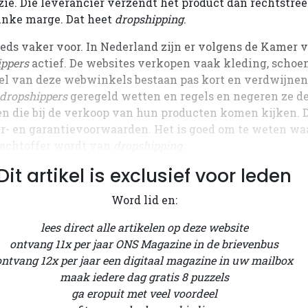
zië. Die leverancier verzendt het product dan rechtstree
inke marge. Dat heet
dropshipping
.
eds vaker voor. In Nederland zijn er volgens de Kamer
ippers
actief. De websites verkopen vaak kleding, schoen
eel van deze webwinkels bestaan pas kort en verdwijnen
dropshippers
geregeld wetten en regels en negeren ze d
n die bij de verkoop van hun producten komen kijken. D
ur- en garantievoorwaarden. Het is goed om te weten wa
slachtoffer wordt van
dropshipping
.
Dit artikel is exclusief voor leden
Word lid en:
lees direct alle artikelen op deze website
ontvang 11x per jaar ONS Magazine in de brievenbus
ontvang 12x per jaar een digitaal magazine in uw mailbox
maak iedere dag gratis 8 puzzels
ga eropuit met veel voordeel