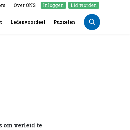
ers
Over ONS
Inloggen
Lid worden
t
Ledenvoordeel
Puzzelen
s om verleid te