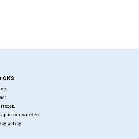
r ONS
fon
act
rteren
apartner worden
acy policy