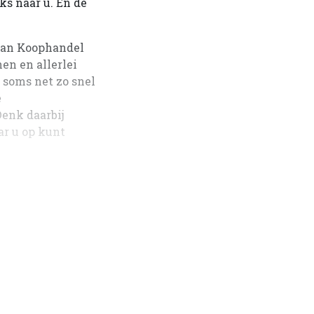
ks naar u. En de
 van Koophandel
en en allerlei
 soms net zo snel
e
enk daarbij
ar u op kunt