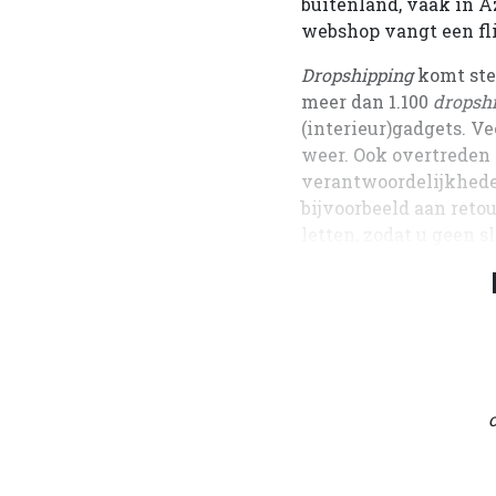
buitenland, vaak in A
webshop vangt een fl
Dropshipping
komt ste
meer dan 1.100
dropsh
(interieur)gadgets. V
weer. Ook overtreden
verantwoordelijkhede
bijvoorbeeld aan reto
letten, zodat u geen 