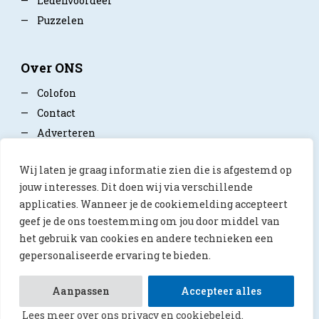
—
Ledenvoordeel
—
Puzzelen
Over ONS
—
Colofon
—
Contact
—
Adverteren
—
Mediapartner worden
Wij laten je graag informatie zien die is afgestemd op
—
Privacy policy
jouw interesses. Dit doen wij via verschillende
applicaties. Wanneer je de cookiemelding accepteert
geef je de ons toestemming om jou door middel van
het gebruik van cookies en andere technieken een
gepersonaliseerde ervaring te bieden.
© 2026 ONS Magazine
Aanpassen
Accepteer alles
Lees meer over ons privacy en cookiebeleid.