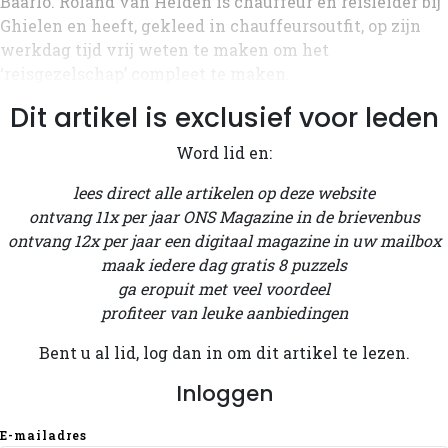
Baarlo. Roland van Helden is chauffeur en reisleider bij
Ghielen en heeft, gekleed in chauffeursoutfit, op zijn
werkdag tijd vrij weten te maken om het
‘reisgezelschap’ compleet te maken.
Dit artikel is exclusief voor leden
Word lid en:
lees direct alle artikelen op deze website
ontvang 11x per jaar ONS Magazine in de brievenbus
ontvang 12x per jaar een digitaal magazine in uw mailbox
maak iedere dag gratis 8 puzzels
ga eropuit met veel voordeel
profiteer van leuke aanbiedingen
Bent u al lid, log dan in om dit artikel te lezen.
Inloggen
E-mailadres