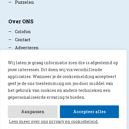
—
Puzzelen
Over ONS
—
Colofon
—
Contact
—
Adverteren
—
Mediapartner worden
Wij laten je graag informatie zien die is afgestemd op
—
Privacy policy
jouw interesses. Dit doen wij via verschillende
applicaties. Wanneer je de cookiemelding accepteert
geef je de ons toestemming om jou door middel van
het gebruik van cookies en andere technieken een
gepersonaliseerde ervaring te bieden.
© 2026 ONS Magazine
Aanpassen
Accepteer alles
Lees meer over ons privacy en cookiebeleid.