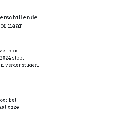
verschillende
oor naar
over hun
 2024 stopt
n verder stijgen,
voor het
taat onze