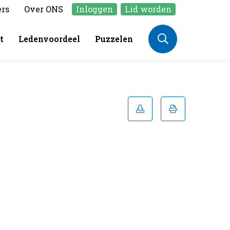
ers
Over ONS
Inloggen
Lid worden
t
Ledenvoordeel
Puzzelen