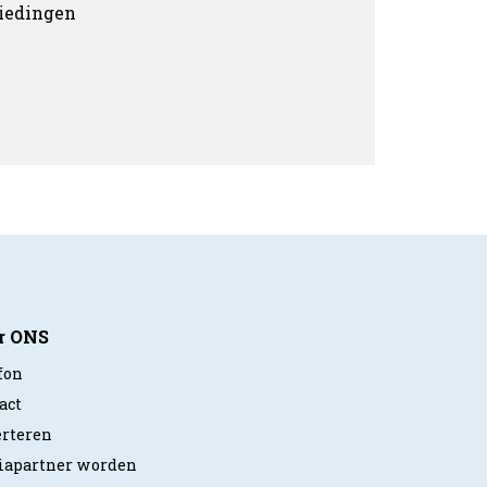
biedingen
r ONS
fon
act
rteren
apartner worden