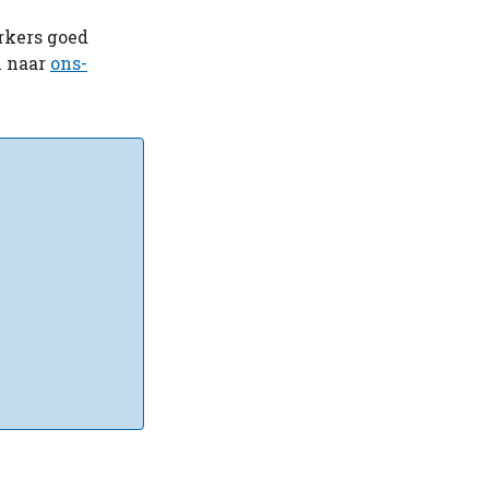
rkers goed
n naar
ons-