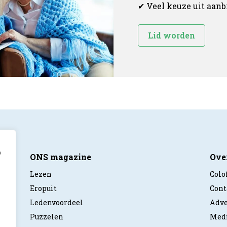
✔ Veel keuze uit aan
Lid worden
p
ONS magazine
Ove
Lezen
Colo
Eropuit
Cont
Ledenvoordeel
Adve
Puzzelen
Medi