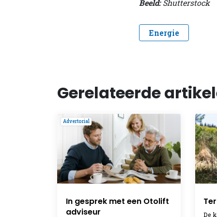
Beeld:
Shutterstock
Energie
Gerelateerde artike
Advertorial
In gesprek met een Otolift
Ter
adviseur
De k