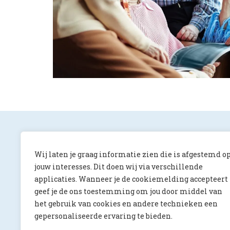
Wij laten je graag informatie zien die is afgestemd o
jouw interesses. Dit doen wij via verschillende
applicaties. Wanneer je de cookiemelding accepteert
ONS Magazine
geef je de ons toestemming om jou door middel van
Albert Luthulilaan 10
het gebruik van cookies en andere technieken een
5231 HV ‘s-Hertogenbosch
gepersonaliseerde ervaring te bieden.
redactie@onsmagazine.nl
073 644 4066