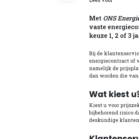
Met
ONS Energi
vaste energieco
keuze 1, 2 of 3 j
Bij de klantenservic
energiecontract of w
namelijk de prijspl
dan worden die vana
Wat kiest u
Kiest u voor prijsze
bijbehorend risico d
deskundige klantens
Klantenser