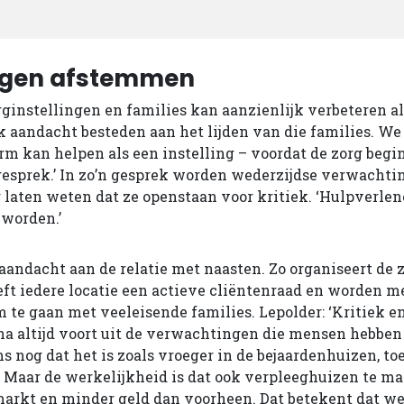
ngen afstemmen
rginstellingen en families kan aanzienlijk verbeteren al
k aandacht besteden aan het lijden van die families. We 
rm kan helpen als een instelling – voordat de zorg begin
gesprek.’ In zo’n gesprek worden wederzijdse verwacht
g laten weten dat ze openstaan voor kritiek. ‘Hulpverle
 worden.’
 aandacht aan de relatie met naasten. Zo organiseert de 
ft iedere locatie een actieve cliëntenraad en worden 
te gaan met veeleisende families. Lepolder: ‘Kritiek en
a altijd voort uit de verwachtingen die mensen hebben
nog dat het is zoals vroeger in de bejaardenhuizen, toe
 Maar de werkelijkheid is dat ook verpleeghuizen te 
arkt en minder geld dan voorheen. Dat betekent dat we