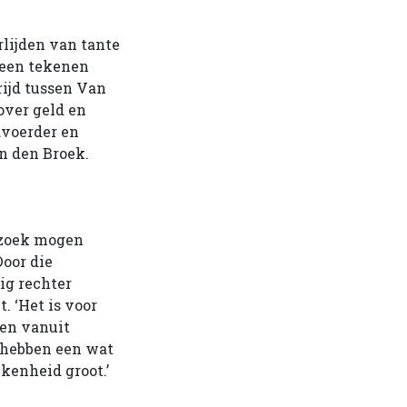
rlijden van tante
geen tekenen
rijd tussen Van
over geld en
dvoerder en
an den Broek.
erzoek mogen
Door die
ig rechter
. ‘Het is voor
ben vanuit
n hebben een wat
kkenheid groot.’