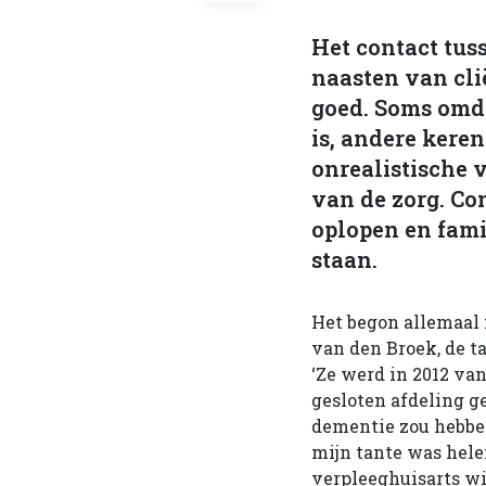
Het contact tus
naasten van clië
goed. Soms omda
is, andere kere
onrealistische
van de zorg. Co
oplopen en fami
staan.
Het begon allemaal 
van den Broek, de t
‘Ze werd in 2012 va
gesloten afdeling g
dementie zou hebben
mijn tante was helem
verpleeghuisarts wi