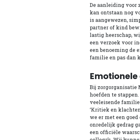
De aanleiding voor z
kan ontstaan nog vo
is aangewezen, simp
partner of kind bewi
lastig heerschap, wi
een verzoek voor ind
een benoeming de e
familie en pas dan k
Emotionele
Bij zorgorganisatie 
hoefden te stappen. 
veeleisende families
‘Kritiek en klachte
we er met een goed g
onredelijk gedrag g
een officiële waars
collega’s. Wij kunn