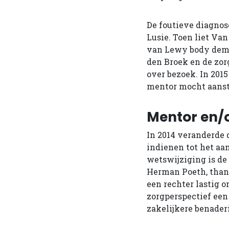
De foutieve diagnose
Lusie. Toen liet Va
van Lewy body demen
den Broek en de zor
over bezoek. In 2015
mentor mocht aanstel
Mentor en/
In 2014 veranderde 
indienen tot het aa
wetswijziging is de
Herman Poeth, thans 
een rechter lastig 
zorgperspectief een
zakelijkere benaderi