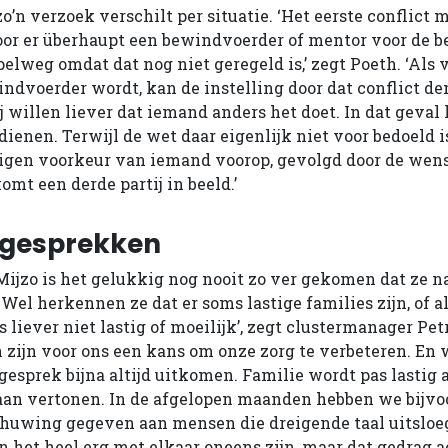
o’n verzoek verschilt per situatie. ‘Het eerste conflict 
or er überhaupt een bewindvoerder of mentor voor de be
elweg omdat dat nog niet geregeld is,’ zegt Poeth. ‘Als
ndvoerder wordt, kan de instelling door dat conflict de
j willen liever dat iemand anders het doet. In dat geval
ienen. Terwijl de wet daar eigenlijk niet voor bedoeld is.
igen voorkeur van iemand voorop, gevolgd door de wens
omt een derde partij in beeld.’
 gesprekken
Mijzo is het gelukkig nog nooit zo ver gekomen dat ze n
Wel herkennen ze dat er soms lastige families zijn, of a
 liever niet lastig of moeilijk’, zegt clustermanager Pet
n zijn voor ons een kans om onze zorg te verbeteren. En
esprek bijna altijd uitkomen. Familie wordt pas lastig a
aan vertonen. In de afgelopen maanden hebben we bijvoo
chuwing gegeven aan mensen die dreigende taal uitsloe
en het heel erg met elkaar oneens zijn, maar dat gedrag 