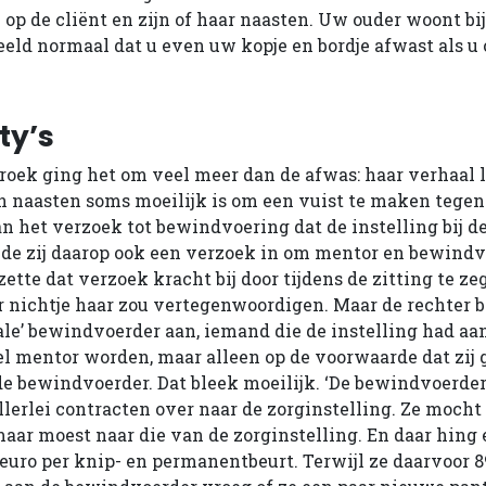
op de cliënt en zijn of haar naasten. Uw ouder woont bij
eeld normaal dat u even uw kopje en bordje afwast als u
ty’s
roek ging het om veel meer dan de afwas: haar verhaal l
n naasten soms moeilijk is om een vuist te maken tegen 
an het verzoek tot bewindvoering dat de instelling bij d
nde zij daarop ook een verzoek in om mentor en bewindv
ette dat verzoek kracht bij door tijdens de zitting te ze
r nichtje haar zou vertegenwoordigen. Maar de rechter b
ale’ bewindvoerder aan, iemand die de instelling had a
 mentor worden, maar alleen op de voorwaarde dat zij 
 bewindvoerder. Dat bleek moeilijk. ‘De bewindvoerder
llerlei contracten over naar de zorginstelling. Ze mocht
maar moest naar die van de zorginstelling. En daar hing 
0 euro per knip- en permanentbeurt. Terwijl ze daarvoor 8