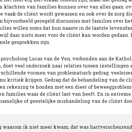
n klachten van families kunnen over van alles gaan: ove
e vaak de cliënt wordt gewassen en ook over de zorg die 
n bijvoorbeeld geregeld discussies met families over he
ilies willen soms dat hun naaste in de laatste levensfa
rwijl daar niets meer voor de cliënt kan worden gedaan.
nele gesprekken zijn.
psycholoog Lucas van de Ven, verbonden aan de Kathol
, doet veel onderzoek naar relaties tussen instellingen 
rschillende vormen van problematisch gedrag: veeleisen
nu kritiek krijgen. Gedrag dat de behandeling van de cli
een rekening te houden met een dieet of beweegprobleme
n families waar de cliënt last van heeft. En in extreme 
hamelijke of geestelijke mishandeling van de cliënt doo
eg waarom ik niet meer kwam, dat was hartverscheuren