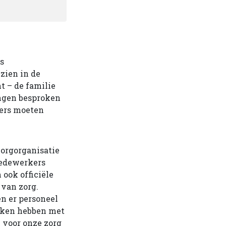
s
zien in de
t – de familie
ingen besproken
ners moeten
zorgorganisatie
medewerkers
 ook officiële
 van zorg.
n er personeel
maken hebben met
 voor onze zorg