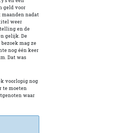
y’s en een
n geld voor
ht maanden nadat
itel weer
telling en de
n gelijk. De
n bezoek mag ze
nte nog één keer
am. Dat was
ek voorlopig nog
er te moeten
lotgenoten waar