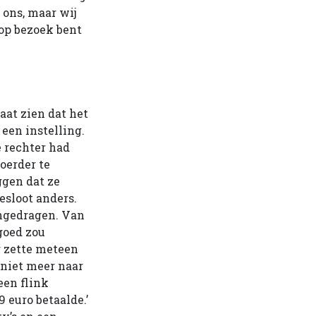
 ons, maar wij
 op bezoek bent
aat zien dat het
een instelling.
e rechter had
oerder te
ggen dat ze
esloot anders.
angedragen. Van
goed zou
 zette meteen
 niet meer naar
een flink
9 euro betaalde.’