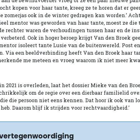
aan de bewindvoerder vroeg of ze een paar nieuwe pant
cht kopen voor haar tante, kreeg ze te horen dat er gee
de zomerjas ook in de winter gedragen kan worden.’ Ac
ieel mentor was geworden van haar tante, moest ze die t
de rechter waren de verhoudingen tussen haar en de ins
verbeterd. Ook in hoger beroep krijgt Van den Broek gee
entor isoleert tante Lusie van de buitenwereld. Post e
. Via een beeldverbinding heeft Van den Broek haar ta
e herkende me meteen en vroeg waarom ik niet meer kw
in 2021 is overleden, laat het dossier Mieke van den Bro
rschrikkelijk om de regie over een dierbaar familielid ov
ie die persoon niet eens kennen. Dat hoor ik ook van 
heb. Daarom blijf ik strijden voor rechtvaardigheid.’
 vertegenwoordiging