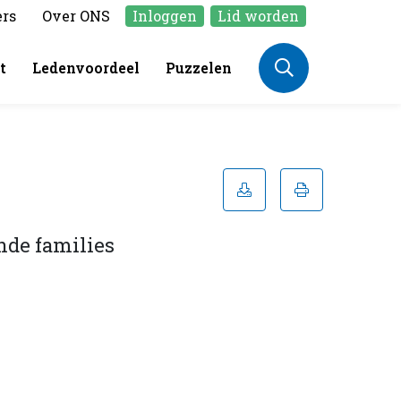
ers
Over ONS
Inloggen
Lid worden
t
Ledenvoordeel
Puzzelen
nde families