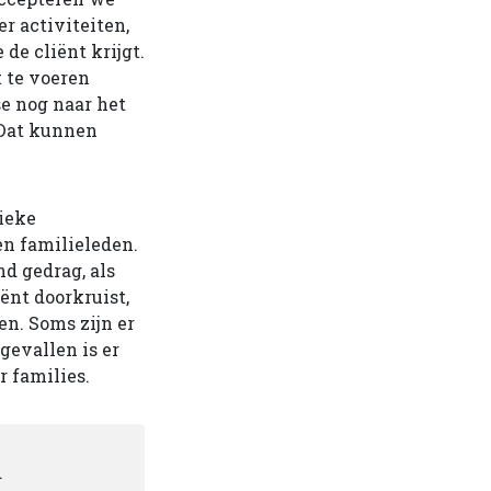
r activiteiten,
de cliënt krijgt.
t te voeren
se nog naar het
 Dat kunnen
ieke
en familieleden.
d gedrag, als
ënt doorkruist,
n. Soms zijn er
gevallen is er
r families.
d