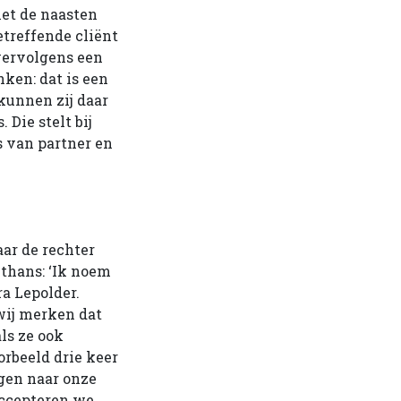
met de naasten
treffende cliënt
 vervolgens een
nken: dat is een
 kunnen zij daar
 Die stelt bij
 van partner en
aar de rechter
lthans: ‘Ik noem
ra Lepolder.
 wij merken dat
ls ze ook
rbeeld drie keer
gen naar onze
accepteren we