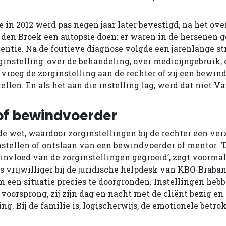
 in 2012 werd pas negen jaar later bevestigd, na het ove
n den Broek een autopsie doen: er waren in de hersenen 
tie. Na de foutieve diagnose volgde een jarenlange st
ginstelling: over de behandeling, over medicijngebruik, 
 vroeg de zorginstelling aan de rechter of zij een bewin
len. En als het aan die instelling lag, werd dat niet V
of bewindvoerder
de wet, waardoor zorginstellingen bij de rechter een v
nstellen of ontslaan van een bewindvoerder of mentor. ‘
 invloed van de zorginstellingen gegroeid’, zegt voormal
vrijwilliger bij de juridische helpdesk van KBO-Brabant
om een situatie precies te doorgronden. Instellingen heb
 voorsprong, zij zijn dag en nacht met de cliënt bezig e
ng. Bij de familie is, logischerwijs, de emotionele betro