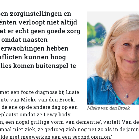
sen zorginstellingen en
nten verloopt niet altijd
t er echt geen goede zorg
n omdat naasten
 verwachtingen hebben
nflicten kunnen hoog
lies komen buitenspel te
met een foute diagnose bij Lusie
ante van Mieke van den Broek.
n de ene op de andere dag op een
Mieke van den Broek
eplaatst omdat ze Lewy body
, een nogal grillige vorm van dementie’, vertelt Van de
aal niet ziek, ze gedroeg zich nog net zo als in de jaren
lde niet meewerken aan een second opinion.’