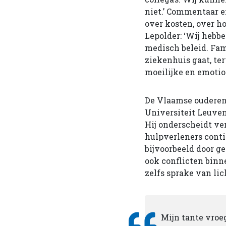
niet.’ Commentaar e
over kosten, over ho
Lepolder: ‘Wij hebbe
medisch beleid. Fam
ziekenhuis gaat, te
moeilijke en emotio
De Vlaamse ouderen
Universiteit Leuven
Hij onderscheidt ve
hulpverleners conti
bijvoorbeeld door g
ook conflicten binne
zelfs sprake van lic
Mijn tante vro