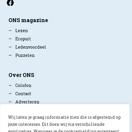
ONS magazine
—
Lezen
—
Eropuit
—
Ledenvoordeel
—
Puzzelen
Over ONS
—
Colofon
—
Contact
—
Adverteren
—
Mediapartner worden
Wij laten je graag informatie zien die is afgestemd op
—
Privacy policy
jouw interesses. Dit doen wij via verschillende
applicaties. Wanneer je de cookiemelding accepteert