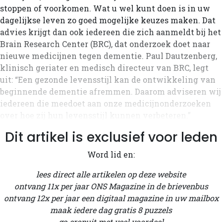
stoppen of voorkomen. Wat u wel kunt doen is in uw
dagelijkse leven zo goed mogelijke keuzes maken. Dat
advies krijgt dan ook iedereen die zich aanmeldt bij het
Brain Research Center (BRC), dat onderzoek doet naar
nieuwe medicijnen tegen dementie. Paul Dautzenberg,
klinisch geriater en medisch directeur van BRC, legt
uit: “Een gezonde levensstijl kan de ontwikkeling van
beginnende dementie afremmen. Daarom adviseren wij
iedereen die meedoet aan onze medicijnonderzoeken
over hoe zij hun levensstijl kunnen verbeteren.”
Dit artikel is exclusief voor leden
Word lid en:
lees direct alle artikelen op deze website
ontvang 11x per jaar ONS Magazine in de brievenbus
ontvang 12x per jaar een digitaal magazine in uw mailbox
maak iedere dag gratis 8 puzzels
ga eropuit met veel voordeel