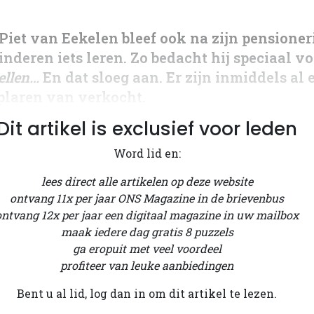
Piet van Eekelen bleef ook na zijn pensioner
inderen iets leren. Zo bedacht hij speciaal vo
tellen…
En dat sloeg aan. Er zijn inmiddels al 
laren van verkocht.
Dit artikel is exclusief voor leden
Word lid en:
lees direct alle artikelen op deze website
ontvang 11x per jaar ONS Magazine in de brievenbus
ontvang 12x per jaar een digitaal magazine in uw mailbox
maak iedere dag gratis 8 puzzels
ga eropuit met veel voordeel
profiteer van leuke aanbiedingen
Bent u al lid, log dan in om dit artikel te lezen.