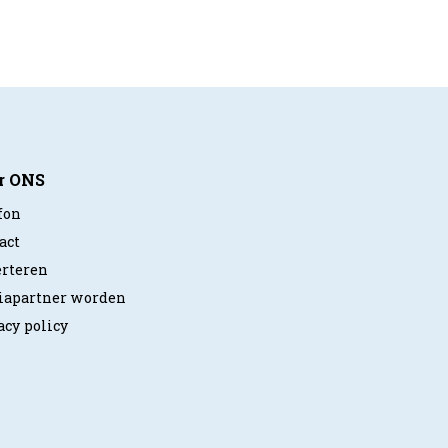
r ONS
fon
act
rteren
apartner worden
acy policy