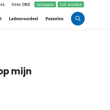
ers
Over ONS
Inloggen
Lid worden
t
Ledenvoordeel
Puzzelen
op mijn