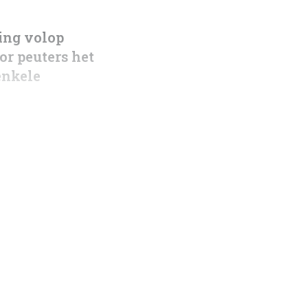
ing volop
or peuters het
enkele