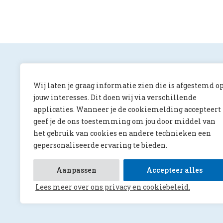
Wij laten je graag informatie zien die is afgestemd o
jouw interesses. Dit doen wij via verschillende
applicaties. Wanneer je de cookiemelding accepteert
ONS Magazine
geef je de ons toestemming om jou door middel van
Albert Luthulilaan 10
het gebruik van cookies en andere technieken een
5231 HV ‘s-Hertogenbosch
gepersonaliseerde ervaring te bieden.
redactie@onsmagazine.nl
073 644 4066
Aanpassen
Accepteer alles
Lees meer over ons privacy en cookiebeleid.