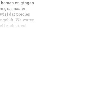
aankomen en gingen
een grasmaaier
wiel dat precies
 ongeluk. We waren
ft zich direct