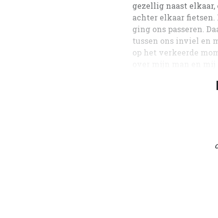
gezellig naast elkaar
achter elkaar fietsen
ging ons passeren. Da
tussen ons inviel en
op het verkeerde mome
over mijn man en mij 