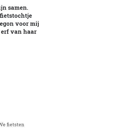
ijn samen.
iets­tochtje
begon voor mij
 erf van haar
We fietsten