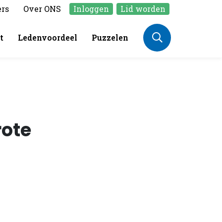
ers
Over ONS
Inloggen
Lid worden
t
Ledenvoordeel
Puzzelen
rote