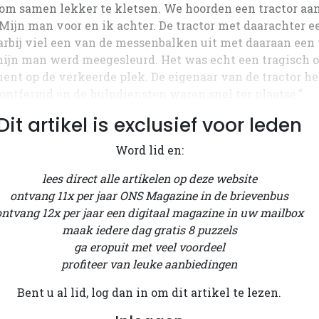
, om samen lekker te kletsen. We hoorden een tractor 
. Mijn man voor en ik achter. De tractor met daarachter 
arbij viel een van de messenbalken uit met daaraan een 
 mijn man werd meegesleurd. Het was echt een tragisch
nt op de verkeerde plek. De eigenaar van de tractor hee
ontfermd en de hulpdiensten waren snel ter plaatse.”
Dit artikel is exclusief voor leden
Word lid en:
lees direct alle artikelen op deze website
ontvang 11x per jaar ONS Magazine in de brievenbus
ontvang 12x per jaar een digitaal magazine in uw mailbox
maak iedere dag gratis 8 puzzels
ga eropuit met veel voordeel
profiteer van leuke aanbiedingen
Bent u al lid, log dan in om dit artikel te lezen.