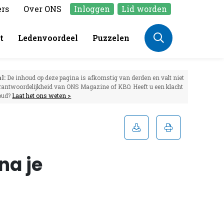
ers
Over ONS
Inloggen
Lid worden
t
Ledenvoordeel
Puzzelen
l:
De inhoud op deze pagina is afkomstig van derden en valt niet
rantwoordelijkheid van ONS Magazine of KBO. Heeft u een klacht
oud?
Laat het ons weten >
na je