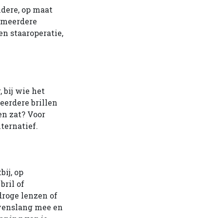
ldere, op maat
p meerdere
en staaroperatie,
 bij wie het
eerdere brillen
en zat? Voor
ternatief.
bij, op
ril of
droge lenzen of
evenslang mee en