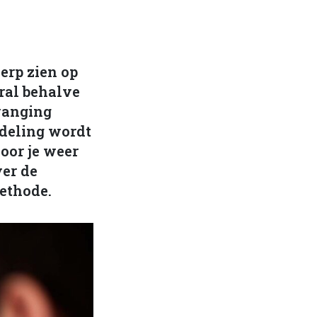
herp zien op
eral behalve
vanging
ndeling wordt
oor je weer
ver de
methode.