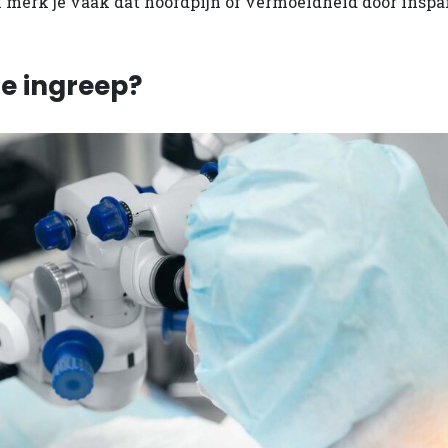
en merk je vaak dat hoofdpijn of vermoeidheid door insp
e ingreep?