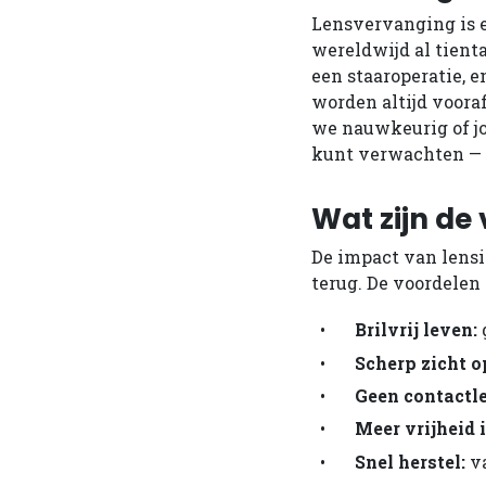
Lensvervanging is 
wereldwijd al tienta
een staaroperatie, e
worden altijd voora
we nauwkeurig of jo
kunt verwachten — 
Wat zijn de
De impact van lensim
terug. De voordelen o
Brilvrij leven:
g
Scherp zicht o
Geen contactl
Meer vrijheid i
Snel herstel:
va