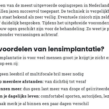
een van de meest uitgevoerde oogingrepen in Nederland
llen jaren succesvol toegepast. De techniek is vergelij
n staat bekend als zeer veilig. Eventuele risico’s zijn ze
f duidelijk besproken. Tijdens het uitgebreide vooronde
uw ogen geschikt zijn voor de behandeling. Zo weet je p
zonder verrassingen achteraf.
 voordelen van lensimplantatie?
plantatie is voor veel mensen groot: je krijgt je zicht en
p een rij:
een leesbril of multifocale bril meer nodig
p meerdere afstanden:
van dichtbij tot veraf
enzen meer:
dus geen last meer van droge of geïrriteerd
n je dagelijks leven:
comfortabel sporten, autorijden, le
ak merk je al binnen een paar dagen verschil