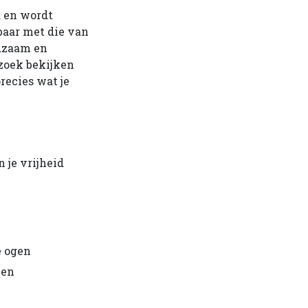
 en wordt
kbaar met die van
ldzaam en
rzoek bekijken
recies wat je
 je vrijheid
e ogen
zen