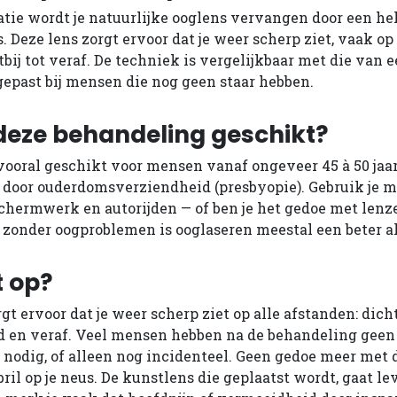
atie wordt je natuurlijke ooglens vervangen door een he
 Deze lens zorgt ervoor dat je weer scherp ziet, vaak o
bij tot veraf. De techniek is vergelijkbaar met die van e
epast bij mensen die nog geen staar hebben.
 deze behandeling geschikt?
vooral geschikt voor mensen vanaf ongeveer 45 à 50 jaar,
t door ouderdomsverziendheid (presbyopie). Gebruik je m
schermwerk en autorijden — of ben je het gedoe met lenz
zonder oogproblemen is ooglaseren meestal een beter al
t op?
t ervoor dat je weer scherp ziet op alle afstanden: dicht
 en veraf. Veel mensen hebben na de behandeling geen b
nodig, of alleen nog incidenteel. Geen gedoe meer met 
ril op je neus. De kunstlens die geplaatst wordt, gaat l