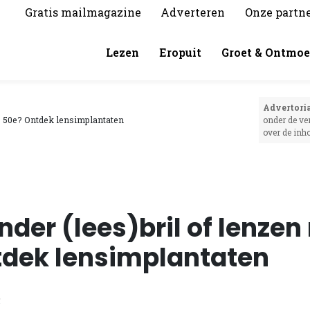
Gratis mailmagazine
Adverteren
Onze partn
Lezen
Eropuit
Groet & Ontmoe
Advertoria
je 50e? Ontdek lensimplantaten
onder de ve
over de inh
der (lees)bril of lenzen 
tdek lensimplantaten
5