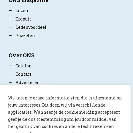
ONS magazine
—
Lezen
—
Eropuit
—
Ledenvoordeel
—
Puzzelen
Over ONS
—
Colofon
—
Contact
—
Adverteren
—
Mediapartner worden
Wij laten je graag informatie zien die is afgestemd op
—
Privacy policy
jouw interesses. Dit doen wij via verschillende
applicaties. Wanneer je de cookiemelding accepteert
geef je de ons toestemming om jou door middel van
het gebruik van cookies en andere technieken een