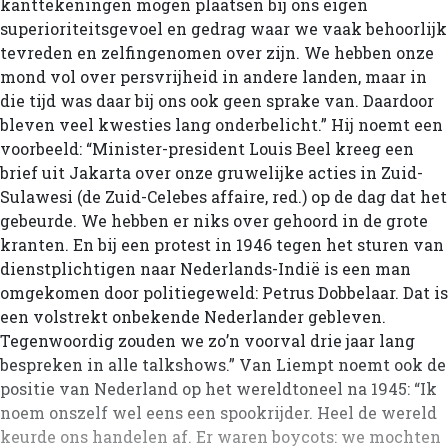
kanttekeningen mogen plaatsen bij ons eigen
superioriteitsgevoel en gedrag waar we vaak behoorlijk
tevreden en zelfingenomen over zijn. We hebben onze
mond vol over persvrijheid in andere landen, maar in
die tijd was daar bij ons ook geen sprake van. Daardoor
bleven veel kwesties lang onderbelicht.” Hij noemt een
voorbeeld: “Minister-president Louis Beel kreeg een
brief uit Jakarta over onze gruwelijke acties in Zuid-
Sulawesi (de Zuid-Celebes affaire, red.) op de dag dat het
gebeurde. We hebben er niks over gehoord in de grote
kranten. En bij een protest in 1946 tegen het sturen van
dienstplichtigen naar Nederlands-Indië is een man
omgekomen door politiegeweld: Petrus Dobbelaar. Dat is
een volstrekt onbekende Nederlander gebleven.
Tegenwoordig zouden we zo’n voorval drie jaar lang
bespreken in alle talkshows.” Van Liempt noemt ook de
positie van Nederland op het wereldtoneel na 1945: “Ik
noem onszelf wel eens een spookrijder. Heel de wereld
keurde ons handelen af. Er waren boycots: we mochten