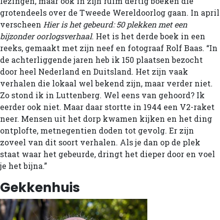
lezingen, maar ook in zijn ruim dertig boeken die
grotendeels over de Tweede Wereldoorlog gaan. In april
verscheen
Hier is het gebeurd: 50 plekken met een
bijzonder oorlogsverhaal
. Het is het derde boek in een
reeks, gemaakt met zijn neef en fotograaf Rolf Baas. “In
de achterliggende jaren heb ik 150 plaatsen bezocht
door heel Nederland en Duitsland. Het zijn vaak
verhalen die lokaal wel bekend zijn, maar verder niet.
Zo stond ik in Luttenberg. Wel eens van gehoord? Ik
eerder ook niet. Maar daar stortte in 1944 een V2-raket
neer. Mensen uit het dorp kwamen kijken en het ding
ontplofte, metnegentien doden tot gevolg. Er zijn
zoveel van dit soort verhalen. Als je dan op de plek
staat waar het gebeurde, dringt het dieper door en voel
je het bijna.”
Gekkenhuis