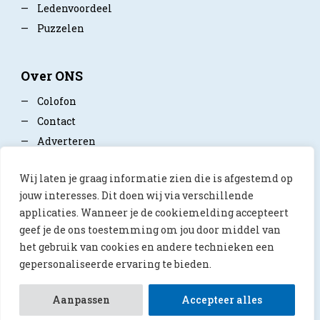
—
Ledenvoordeel
—
Puzzelen
Over ONS
—
Colofon
—
Contact
—
Adverteren
—
Mediapartner worden
Wij laten je graag informatie zien die is afgestemd op
—
Privacy policy
jouw interesses. Dit doen wij via verschillende
applicaties. Wanneer je de cookiemelding accepteert
geef je de ons toestemming om jou door middel van
het gebruik van cookies en andere technieken een
gepersonaliseerde ervaring te bieden.
© 2026 ONS Magazine
Aanpassen
Accepteer alles