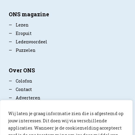
ONS magazine
—
Lezen
—
Eropuit
—
Ledenvoordeel
—
Puzzelen
Over ONS
—
Colofon
—
Contact
—
Adverteren
—
Mediapartner worden
Wij laten je graag informatie zien die is afgestemd op
—
Privacy policy
jouw interesses. Dit doen wij via verschillende
applicaties. Wanneer je de cookiemelding accepteert