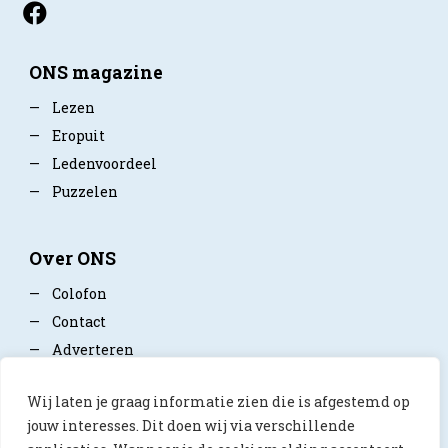
ONS magazine
—
Lezen
—
Eropuit
—
Ledenvoordeel
—
Puzzelen
Over ONS
—
Colofon
—
Contact
—
Adverteren
—
Mediapartner worden
Wij laten je graag informatie zien die is afgestemd op
—
Privacy policy
jouw interesses. Dit doen wij via verschillende