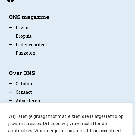
ONS magazine
—
Lezen
—
Eropuit
—
Ledenvoordeel
—
Puzzelen
Over ONS
—
Colofon
—
Contact
—
Adverteren
—
Mediapartner worden
Wij laten je graag informatie zien die is afgestemd op
—
Privacy policy
jouw interesses. Dit doen wij via verschillende
applicaties. Wanneer je de cookiemelding accepteert