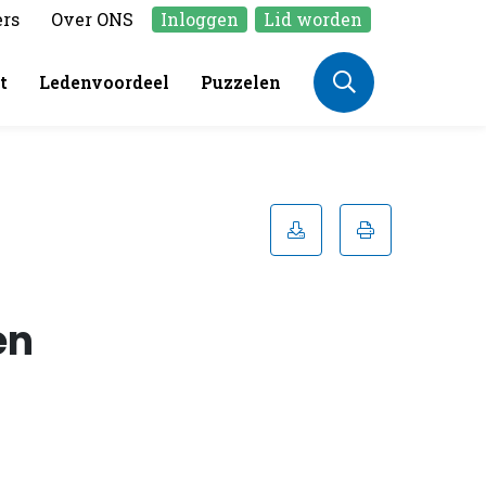
ers
Over ONS
Inloggen
Lid worden
t
Ledenvoordeel
Puzzelen
en