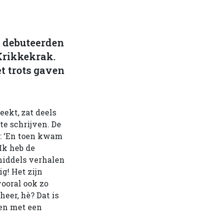
 debuteerden
Krikkekrak.
t trots gaven
eekt, zat deels
te schrijven. De
a: ‘En toen kwam
 Ik heb de
middels verhalen
g! Het zijn
ooral ook zo
heer, hè? Dat is
men met een