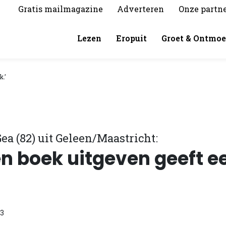
Gratis mailmagazine
Adverteren
Onze partn
Lezen
Eropuit
Groet & Ontmoe
k.’
ea (82) uit Geleen/Maastricht:
en boek uitgeven geeft e
3