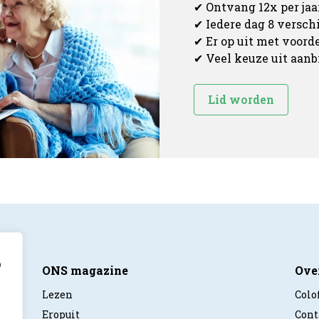
✔ Ontvang 12x per ja
✔ Iedere dag 8 versc
✔ Er op uit met voord
✔ Veel keuze uit aan
Lid worden
p
ONS magazine
Ove
Lezen
Colo
Eropuit
Cont