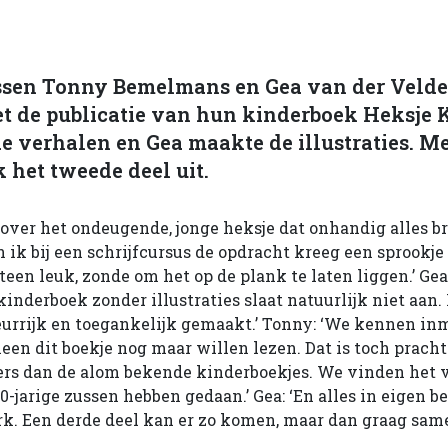
ussen Tonny Bemelmans en Gea van der Velde
et de publicatie van hun kinderboek Heksje 
e verhalen en Gea maakte de illustraties. Me
k het tweede deel uit.
over het ondeugende, jonge heksje dat onhandig alles br
n ik bij een schrijfcursus de opdracht kreeg een sprookje 
een leuk, zonde om het op de plank te laten liggen.’ Ge
 kinderboek zonder illustraties slaat natuurlijk niet aan.
urrijk en toegankelijk gemaakt.’ Tonny: ‘We kennen in
een dit boekje nog maar willen lezen. Dat is toch prachti
ers dan de alom bekende kinderboekjes. We vinden het v
0-jarige zussen hebben gedaan.’ Gea: ‘En alles in eigen be
k. Een derde deel kan er zo komen, maar dan graag sa