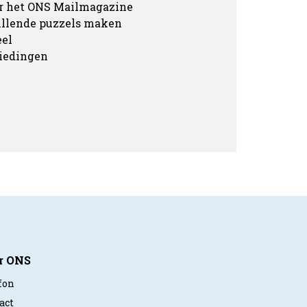
ar het ONS Mailmagazine
hillende puzzels maken
eel
biedingen
r ONS
fon
act