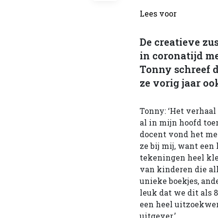
Lees voor
De creatieve z
in coronatijd m
Tonny schreef d
ze vorig jaar oo
Tonny: ‘Het verhaal 
al in mijn hoofd toe
docent vond het met
ze bij mij, want een
tekeningen heel kle
van kinderen die all
unieke boekjes, and
leuk dat we dit als 8
een heel uitzoekwer
uitgever.’