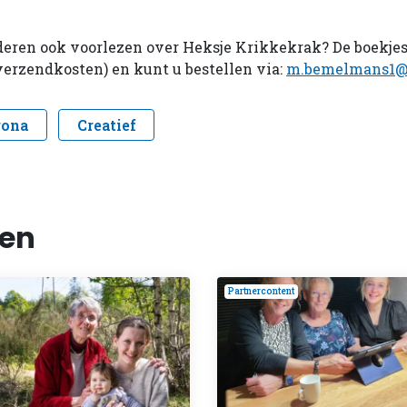
eren ook voorlezen over Heksje Krikkekrak? De boekjes 
 verzendkosten) en kunt u bestellen via:
m.bemelmans1@
rona
Creatief
len
Partnercontent