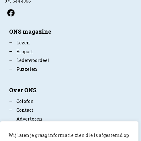
073 644 4066
ONS magazine
—
Lezen
—
Eropuit
—
Ledenvoordeel
—
Puzzelen
Over ONS
—
Colofon
—
Contact
—
Adverteren
—
Mediapartner worden
Wij laten je graag informatie zien die is afgestemd op
—
Privacy policy