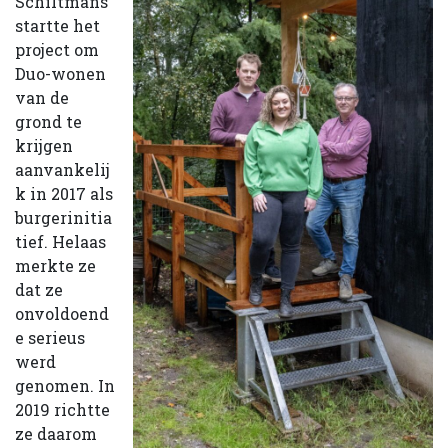
Schiltmans
startte het
project om
Duo-wonen
van de
grond te
krijgen
aanvankelij
k in 2017 als
burgerinitia
tief. Helaas
merkte ze
dat ze
onvoldoend
e serieus
werd
genomen. In
2019 richtte
ze daarom