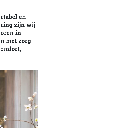
rtabel en
ring zijn wij
ioren in
en met zorg
comfort,