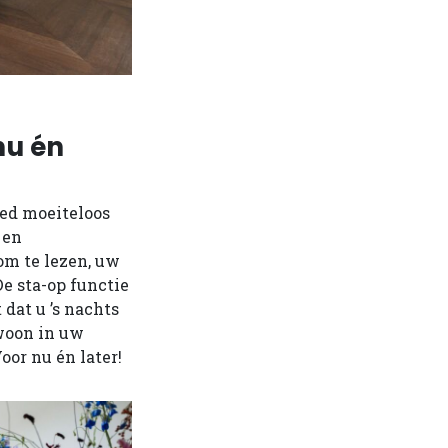
nu én
bed moeiteloos
 en
om te lezen, uw
De sta-op functie
 dat u ’s nachts
ewoon in uw
oor nu én later!