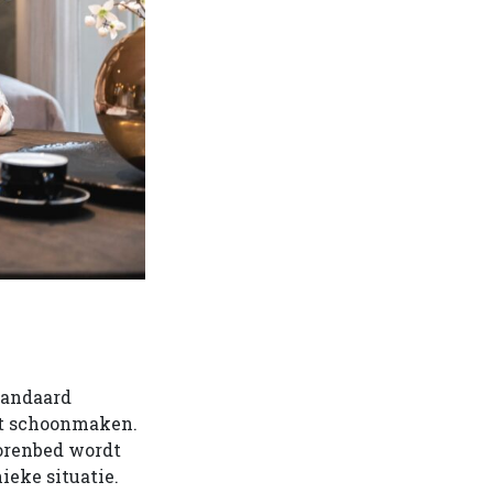
tandaard
nt schoonmaken.
iorenbed wordt
ieke situatie.