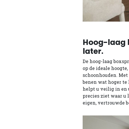
Hoog-laag b
later.
De hoog-laag boxspr
op de ideale hoogte
schoonhouden. Met é
benen wat hoger te l
helpt u veilig in en
precies ziet waar u 
eigen, vertrouwde be