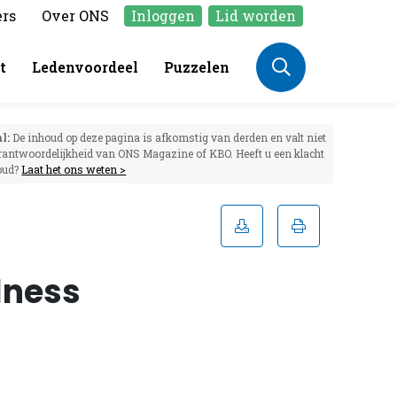
ers
Over ONS
Inloggen
Lid worden
t
Ledenvoordeel
Puzzelen
l:
De inhoud op deze pagina is afkomstig van derden en valt niet
rantwoordelijkheid van ONS Magazine of KBO. Heeft u een klacht
oud?
Laat het ons weten >
llness