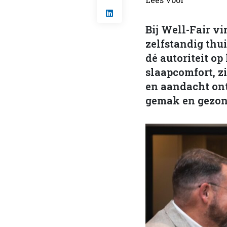
Bij Well-Fair v
zelfstandig thu
dé autoriteit o
slaapcomfort, z
en aandacht ont
gemak en gezon