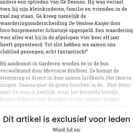
andere een optreden van Gé Deenen. Hij was verrast
toen hij zijn kleinkinderen, familie en vrienden in de
zaal zag staan. Gé kreeg namelijk de
waarderingsonderscheiding
De Venlose Kanjer
door
loco-burgemeester Schatorjé opgespeld. Een waardering
voor alles wat hij in de afgelopen vier keer elf jaar
heeft gepresteerd. Tot slot hebben we samen ons
clublied gezongen, echt fantastisch!”
Bij aankomst in Garderen worden ze in de bus
verwelkomd door Mevrouw Brulboei. Ze brengt de
stemming er direct in door samen luidkeels
Piet Hein
te
zingen. Daarna gaat de groep lunchen in de… Piet Hein-
zaal! De soep is heerlijk, maar het beloofde broodje
kroket blijken twee broodjes te zijn, zonder kroket,
maar met ham en kaas. Het mag de pret niet drukken.
Dit artikel is exclusief voor leden
Word lid en: