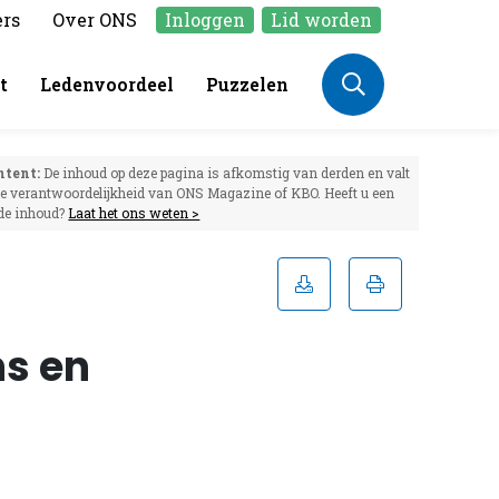
ers
Over ONS
Inloggen
Lid worden
t
Ledenvoordeel
Puzzelen
ntent:
De inhoud op deze pagina is afkomstig van derden en valt
de verantwoordelijkheid van ONS Magazine of KBO. Heeft u een
 de inhoud?
Laat het ons weten >
ns en