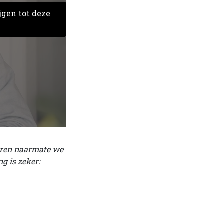
jgen tot deze
ieren naarmate we
g is zeker: