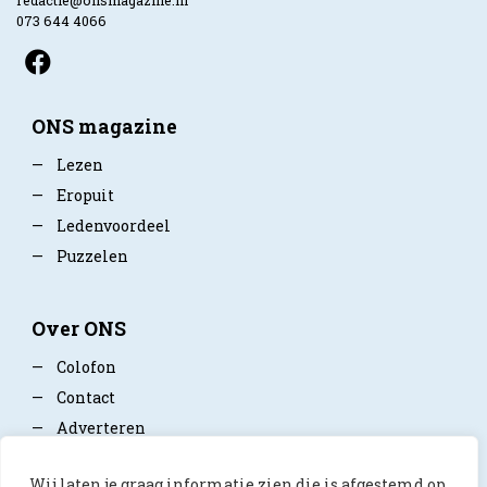
redactie@onsmagazine.nl
073 644 4066
ONS magazine
—
Lezen
—
Eropuit
—
Ledenvoordeel
—
Puzzelen
Over ONS
—
Colofon
—
Contact
—
Adverteren
—
Mediapartner worden
Wij laten je graag informatie zien die is afgestemd op