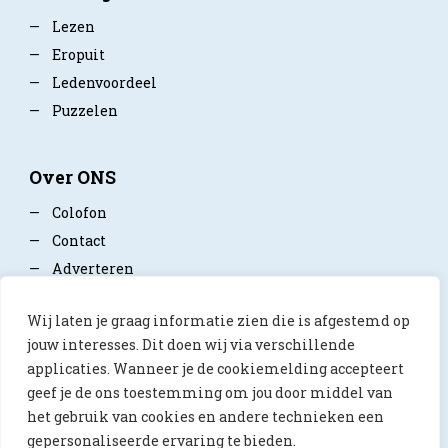
—
Lezen
—
Eropuit
—
Ledenvoordeel
—
Puzzelen
Over ONS
—
Colofon
—
Contact
—
Adverteren
—
Mediapartner worden
Wij laten je graag informatie zien die is afgestemd op
—
Privacy policy
jouw interesses. Dit doen wij via verschillende
applicaties. Wanneer je de cookiemelding accepteert
geef je de ons toestemming om jou door middel van
het gebruik van cookies en andere technieken een
gepersonaliseerde ervaring te bieden.