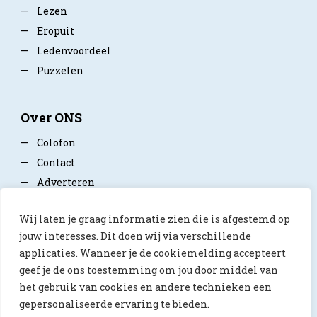
—
Lezen
—
Eropuit
—
Ledenvoordeel
—
Puzzelen
Over ONS
—
Colofon
—
Contact
—
Adverteren
—
Mediapartner worden
Wij laten je graag informatie zien die is afgestemd op
—
Privacy policy
jouw interesses. Dit doen wij via verschillende
applicaties. Wanneer je de cookiemelding accepteert
geef je de ons toestemming om jou door middel van
het gebruik van cookies en andere technieken een
gepersonaliseerde ervaring te bieden.
© 2026 ONS Magazine