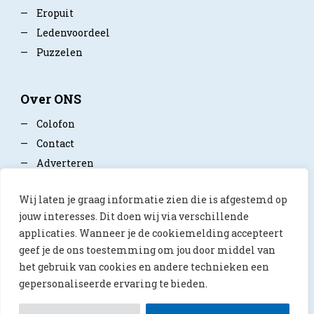
—
Eropuit
—
Ledenvoordeel
—
Puzzelen
Over ONS
—
Colofon
—
Contact
—
Adverteren
—
Mediapartner worden
Wij laten je graag informatie zien die is afgestemd op
—
Privacy policy
jouw interesses. Dit doen wij via verschillende
applicaties. Wanneer je de cookiemelding accepteert
geef je de ons toestemming om jou door middel van
het gebruik van cookies en andere technieken een
gepersonaliseerde ervaring te bieden.
© 2026 ONS Magazine