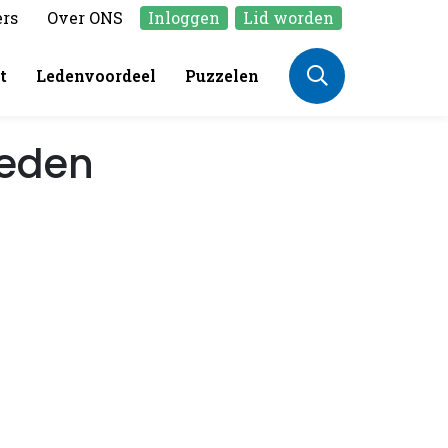
ers
Over ONS
Inloggen
Lid worden
t
Ledenvoordeel
Puzzelen
 leden